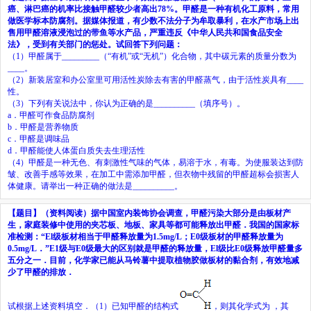
癌、淋巴癌的机率比接触甲醛较少者高出
78%
。甲醛是一种有机化工原料，常用
做医学标本防腐剂。据媒体报道，有少数不法分子为牟取暴利，在水产市场上出
售用甲醛溶液浸泡过的带鱼等水产品，严重违反《中华人民共和国食品安全
法》，受到有关部门的惩处。试回答下列问题：
（
1
）甲醛属于
_________
（“有机”或“无机”）化合物，其中碳元素的质量分数为
____
。
（
2
）新装居室和办公室里可用活性炭除去有害的甲醛蒸气，由于活性炭具有
____
性。
（
3
）下列有关说法中，你认为正确的是
__________
（填序号）。
a
．甲醛可作食品防腐剂
b
．甲醛是营养物质
c
．甲醛是调味品
d
．甲醛能使人体蛋白质失去生理活性
（
4
）甲醛是一种无色、有刺激性气味的气体，易溶于水，有毒。为使服装达到防
皱、改善手感等效果，在加工中需添加甲醛，但衣物中残留的甲醛超标会损害人
体健康。请举出一种正确的做法是
__________
。
【题目】
（资料阅读）据中国室内装饰协会调查，甲醛污染大部分是由板材产
生，家庭装修中使用的夹芯板、地板、家具等都可能释放出甲醛．我国的国家标
准检测：“El级板材相当于甲醛释放量为1.5mg/L；E0级板材的甲醛释放量为
0.5mg/L．”E1级与E0级最大的区别就是甲醛的释放量，El级比E0级释放甲醛量多
五分之一．目前，化学家已能从马铃薯中提取植物胶做板材的黏合剂，有效地减
少了甲醛的排放．
试根据上述资料填空．（1）已知甲醛的结构式
，则其化学式为
，其