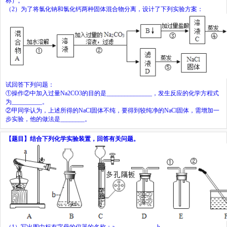
称）。
（
2
）为了将氯化钠和氯化钙两种固体混合物分离，设计了下列实验方案：
试回答下列问题：
①操作②中加入过量
Na
2
CO
3
的目的是
_______________
，发生反应的化学方程式
为
__________
。
②甲同学认为，上述所得的
NaCl
固体不纯，要得到较纯净的
NaCl
固体，需增加一
步实验，他的做法是
________
。
【题目】
结合下列化学实验装置，回答有关问题。
（
1
）写出图中标有字母的仪器的名称：
a
____________
，
b
_________
。