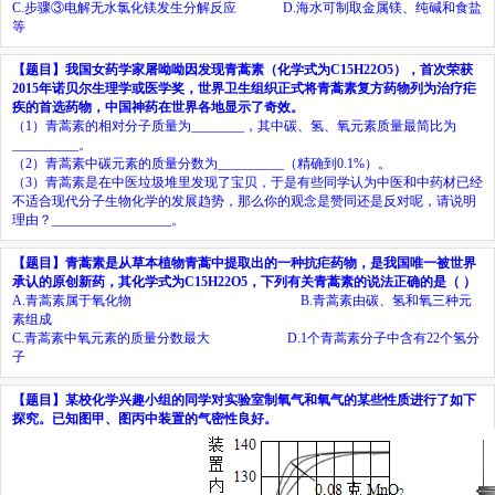
C.
步骤③电解无水氯化镁发生分解反应
D.
海水可制取金属镁、纯碱和食盐
等
【题目】
我国女药学家屠呦呦因发现青蒿素（化学式为
C
15
H
22
O
5
），首次荣获
2015
年诺贝尔生理学或医学奖，世界卫生组织正式将青蒿素复方药物列为治疗疟
疾的首选药物，中国神药在世界各地显示了奇效。
（
1
）青蒿素的相对分子质量为
________
，其中碳、氢、氧元素质量最简比为
__________
。
（
2
）青蒿素中碳元素的质量分数为
__________
（精确到
0.1%
）。
（
3
）青蒿素是在中医垃圾堆里发现了宝贝，于是有些同学认为中医和中药材已经
不适合现代分子生物化学的发展趋势，那么你的观念是赞同还是反对呢，请说明
理由？
__________________
。
【题目】
青蒿素是从草本植物青蒿中提取出的一种抗疟药物，是我国唯一被世界
承认的原创新药，其化学式为
C
15
H
22
O
5
，下列有关青蒿素的说法正确的是（
）
A.
青蒿素属于氧化物
B.
青蒿素由碳、氢和氧三种元
素组成
C.
青蒿素中氧元素的质量分数最大
D.
1
个青蒿素分子中含有
22
个氢分
子
【题目】
某校化学兴趣小组的同学对实验室制氧气和氧气的某些性质进行了如下
探究。已知图甲、图丙中装置的气密性良好。