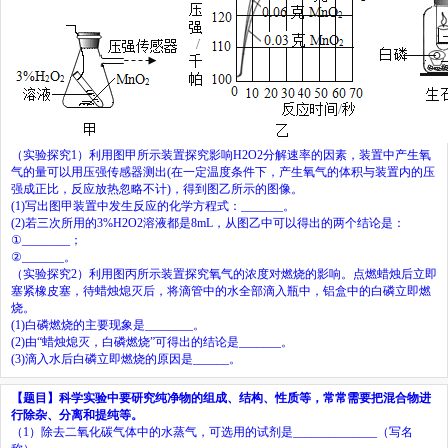
（实验探究
1
）利用图甲所示装置探究影响
H
2
O
2
分解速率的因素，装置中产生氧
气的量可以用压强传感器测出
(
在一定温度条件下，产生氧气的体积与装置内的压
强成正比，反应放热忽略不计
)
，得到图乙所示的图像。
(1)
写出图甲装置中发生反应的化学方程式：
_______
。
(2)
若三次所用的
3%H
2
O
2
溶液都是
8mL
，从图乙中可以得出的两个结论是：
①
________
；
②
_______
。
（实验探究
2
）利用图丙所示装置探究氧气的浓度对燃烧的影响。点燃蜡烛后立即
塞紧橡皮塞，待蜡烛熄灭后，将滴管中的水全部滴入瓶中，铝盒中的白磷立即燃
烧。
(1)
白磷燃烧的主要现象是
________
。
(2)
由
“
蜡烛熄灭，白磷燃烧
”
可得出的结论是
_______
。
(3)
滴入水后白磷立即燃烧的原因是
______
。
【题目】
科学实验中要研究纯净物的组成、结构、性质等，常常需要把混合物进
行除杂、分离和提纯等。
（
1
）除去二氧化碳气体中的水蒸气，可选用的试剂是
______________
（写名