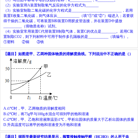
（
2
）实验室用
A
装置制取氧气反应的化学方程式为
_______
（
3
）实验室制取二氧化碳的化学方程式是
___________________________
，若用
装置
E
收集二氧化碳，则气体应从
____________
（填“①”或“②”）端进入；若要获
得干燥的二氧化碳，可将装置
B
和装置
D
用胶皮管连接，并在装置
D
中盛放
__________
（填物质名称）试剂。
（
4
）实验室常用装置
C
代替装置
B
制取气体，装置
C
的优点是
________
。若用
C
装
置制取
CO
2
，则下列材料中可用于制作多孔隔板的是
___________
（填编号）。
①塑料 ②铜 ③铁
【题目】
如图是甲、乙两种固体物质的溶解度曲线。下列说法中不正确的是（）
A.
t
1
℃
时，甲、乙两物质的溶解度相同
B.
t
2
℃
时，将
75g
甲与
100g
水混合可得到甲的饱和溶液
C.
t
2
℃
时，甲、乙饱和溶液降温至
t
1
℃
，甲析出固体的质量大于乙析出固体的质量
D.
升高温度可以将甲的饱和溶液变为不饱和溶液
【题目】
据医学最新研究结果显示，频繁接触接触甲醛（
HCHO
）的人死于血