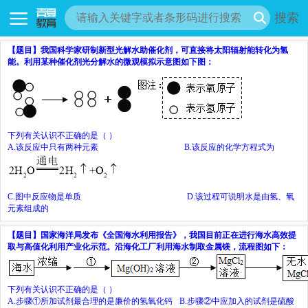
搜索
【题目】
我国科学家研制新型光解水助催化剂，可直接将太阳辐射能转化为氢
能。利用某种催化剂光分解水的微观模拟示意图如下图：
下列有关认识不正确的是（
）
A.
该反应中只有两种元素
B.
该反应的化学方程式为
C.
图中反应物是单质
D.
该过程可说明水是由氢、氧
元素组成的
【题目】
国家海洋局发布《全国海水利用报告》，我国目前正在进行海水高效提
取与高值化利用产业化示范。沿海化工厂利用海水制取金属镁，流程图如下：
下列有关认识不正确的是（
）
A.
步骤①所加试剂最合理的是廉价的氢氧化钙
B.
步骤②中应加入的试剂是硫酸