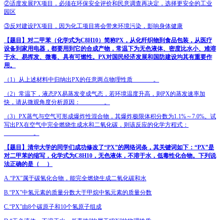
②适度发展
PX
项目，必须在环保安全评价和民意调查再决定，选择更安全的工业
园区
③反对建设
PX
项目，因为化工项目将会带来环境污染，影响身体健康
【题目】
对二甲苯（化学式为
C
8
H
10
）简称
PX
，从化纤织物到食品包装，从医疗
设备到家用电器，都要用到它的合成产物，常温下为无色液体、密度比水小、难溶
于水、易挥发、微毒、具有可燃性。
PX
对国民经济发展和国防建设均其有重要作
用。
（
1
）从上述材料中归纳出
PX
的任意两点物理性质
_______
。
（
2
）常温下，液态
PX
易蒸发变成气态，若环境温度升高，则
PX
的蒸发速率加
快，请从微观角度分析原因：
________
。
（
3
）
PX
蒸气与空气可形成爆炸性混合物，其爆炸极限体积分数为
1.1%
～
7.0%
。试
写出
PX
在空气中完全燃烧生成水和二氧化碳，则该反应的化学方程式：
__________
。
【题目】
清华大学的同学们成功修改了
“PX”
的网络词条，其关键词如下：
“PX”
是
对二甲苯的缩写，化学式为
C
8
H
10
，无色液体，不溶于水，低毒性化合物。下列说
法正确的是（
）
A.
“PX”
属于碳氢化合物，能完全燃烧生成二氧化碳和水
B.
“PX”
中氢元素的质量分数大于甲烷中氢元素的质量分数
C.
“PX”
由
8
个碳原子和
10
个氢原子组成