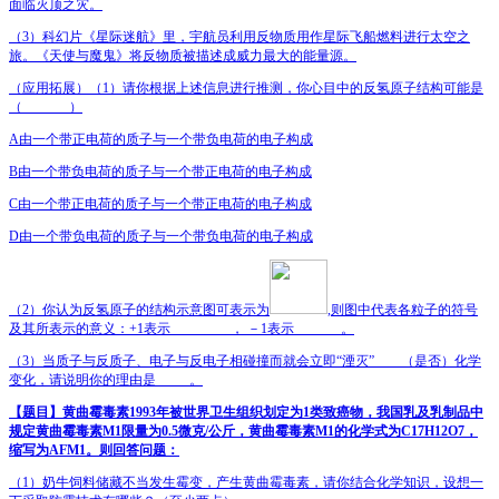
面临灭顶之灾。
（
3
）科幻片《星际迷航》里，宇航员利用反物质用作星际飞船燃料进行太空之
旅。《天使与魔鬼》将反物质被描述成威力最大的能量源。
（应用拓展）（
1
）请你根据上述信息进行推测，你心目中的反氢原子结构可能是
（
_______
）
A
由一个带正电荷的质子与一个带负电荷的电子构成
B
由一个带负电荷的质子与一个带正电荷的电子构成
C
由一个带正电荷的质子与一个带正电荷的电子构成
D
由一个带负电荷的质子与一个带负电荷的电子构成
（
2
）你认为反氢原子的结构示意图可表示为
,
则图中代表各粒子的符号
及其所表示的意义：
+1
表示
_________
，
－
1
表示
_______
。
（
3
）当质子与反质子、电子与反电子相碰撞而就会立即“湮灭”
____
（是否）化学
变化，请说明你的理由是
_____
。
【题目】
黄曲霉毒素
1993
年被世界卫生组织划定为
1
类致癌物，我国乳及乳制品中
规定黄曲霉毒素
M1
限量为
0.5
微克
/
公斤，黄曲霉毒素
M1
的化学式为
C
17
H
12
O
7
，
缩写为
AFM1
。则回答问题：
（
1
）奶牛饲料储藏不当发生霉变，产生黄曲霉毒素，请你结合化学知识，设想一