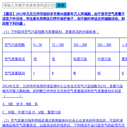
搜索
【题目】
2012
年元旦兰州市组织本市第
40
届新年万人环城跑，由于该市空气质量不
适宜户外活动，学生家长和网友们呼吁保护孩子，却不能叫停这次环城跑活动。则
回答下列问题：
（
1
）下列提供空气污染指数与质量级别、质量状况的分级标准：
空气污染指数
0
～
50
51
～
100
101
～
200
201
～
300
＞
3
空气质量状况
优
良
轻度污染
中度污染
重
空气质量级别
Ⅰ
Ⅱ
Ⅲ
Ⅳ
Ⅴ
2012
年元旦，兰州市环保局环境监测中心公布当天空气污染指数为
216
，首要污染
物为可吸入颗粒物。则判断兰州市区当天的空气质量级别和空气质量级别分别是
（
________
）
A
．Ⅰ级、优
B
．Ⅱ级、良
C
．Ⅳ级、中度污染
D
．Ⅴ级、重度污染
（
2
）空气质量日报和周报是通过新闻媒体向社会公众发布的环境信息，可及时准
确地反映空气质量状况，以提高全民环境意识。下列情况不会污染空气的处理方式