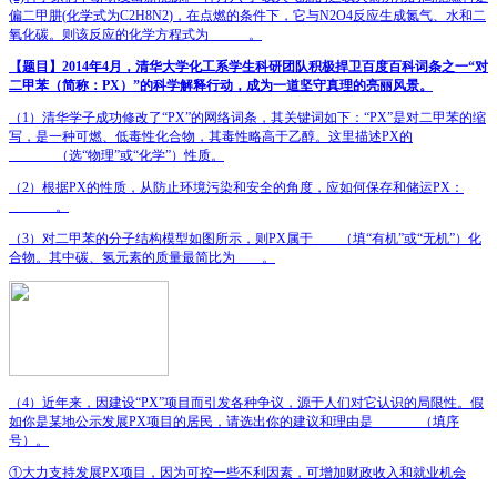
偏二甲肼
(
化学式为
C
2
H
8
N
2
)
，在点燃的条件下，它与
N
2
O
4
反应生成氮气、水和二
氧化碳。则该反应的化学方程式为
______
。
【题目】
2014
年
4
月，清华大学化工系学生科研团队积极捍卫百度百科词条之一
“
对
二甲苯（简称：
PX
）
”
的科学解释行动，成为一道坚守真理的亮丽风景。
（
1
）清华学子成功修改了
“PX”
的网络词条，其关键词如下：
“PX”
是对二甲苯的缩
写，是一种可燃、低毒性化合物，其毒性略高于乙醇。这里描述
PX
的
_______
（选
“
物理
”
或
“
化学
”
）性质。
（
2
）根据
PX
的性质，从防止环境污染和安全的角度，应如何保存和储运
PX
：
_______
。
（
3
）对二甲苯的分子结构模型如图所示，则
PX
属于
____
（填
“
有机
”
或
“
无机
”
）化
合物。其中碳、氢元素的质量最简比为
____
。
（
4
）近年来，因建设
“PX”
项目而引发各种争议，源于人们对它认识的局限性。假
如你是某地公示发展
PX
项目的居民，请选出你的建议和理由是
_______
（填序
号）。
①大力支持发展
PX
项目，因为可控一些不利因素，可增加财政收入和就业机会