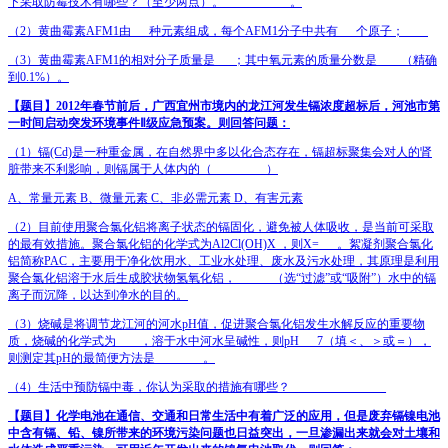
下采取防霉技术有哪些？（至少两点）。
___________
。
（
2
）黄曲霉素
AFM1
由
___
种元素组成，每个
AFM1
分子中共有
___
个原子；
（
3
）黄曲霉素
AFM1
的相对分子质量是
___
；其中氧元素的质量分数是
____
（精确
到
0.1%
）。
【题目】
2012
年春节前后，广西宜州市境内的龙江河发生镉浓度超标后，河池市第
一时间启动突发环境事件Ⅱ级应急预案。则回答问题：
（
1
）镉
(Cd)
是一种重金属，在自然界中多以化合态存在，镉超标聚集会对人的肾
脏带来不利影响，则镉属于人体内的
（
_________
）
A
、常量元素
B
、微量元素
C
、非必需元素
D
、有害元素
（
2
）目前使用聚合氯化铝将离子状态的镉固化，避免被人体吸收，是当前可采取
的最有效措施。聚合氯化铝的化学式为
Al
2
Cl(OH)
X
，则
X=
___
。絮凝剂聚合氯化
铝简称
PAC
，主要用于净化饮用水、工业水处理、废水及污水处理，其原理是利用
聚合氯化铝溶于水后生成胶状物氢氧化铝，
______
（选“过滤”或“吸附”）水中的镉
离子而沉降，以达到净水的目的。
（
3
）烧碱是将调节龙江河的河水
pH
值，促进聚合氯化铝发生水解反应的重要物
质，烧碱的化学式为
____
，溶于水中河水呈碱性，则
pH
___
7
（填＜、＞或＝），
则测定其
pH
的最简便方法是
________
。
（
4
）生活中预防镉中毒，你认为采取的措施有哪些？
________________
【题目】
化学电池在通信、交通和日常生活中有着广泛的应用，但是废弃镉镍电池
中含有镉、铅、镍所带来的环境污染问题也日益突出，一旦渗漏出来就会对土壤和