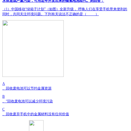
水体造成严重污染，可用近年开发出来的镍氢电池取代。则回答：
（
1
）中国移动“绿箱子计划”（如图）全新升级，
呼唤人们在享受手机带来便利的
同时，共同关注环境问题。下列有关说法不正确的是
（
_____
）
A
、回收废电池可以节约金属资源
B
、“回收废电池可以减少环境污染
C
、回收废弃手机中的金属材料没有任何价值