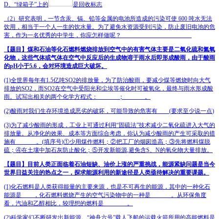
D
、“绿箱子”上的
是回收标志
（
2
）研究表明，一节含汞、镉、铅等金属的电池所造成的污染可使
600
吨水无法
饮用，相当于一个人一生的饮水量。为了避免水资源受到污染，防止废旧电池的危
害，作为一名优秀的中学生，你应怎样做呢？
________________________
【题目】
煤和石油等化石燃料燃烧排放到空气中的有害气体主要是二氧化硫和氮氧
化物，这些气体或气体在空气中反应后的生成物溶于雨水后即形成酸雨，由于酸雨
的
pH
小于
5.6
，会对环境造成巨大破坏。
(1)
全世界每年有
1.5
亿吨
SO
2
的排放量，为了防治酸雨，要减少煤等燃烧时向大气
排放的
SO
2
，而
SO
2
在空气中受阳光和尘埃等催化时可被氧化，最终与雨水形成酸
雨。试写出相关的两个化学方程式：
_______
；
_______
。
(2)
酸雨对我们生存环境造成恶劣的破坏，可能导致的危害有
____
(
要求至少说一点
)
(3)
为了减少酸雨的形成，工业上可通过利用
“
固硫法
”
技术减少二氧化硫进入大气的
排放量。从净化的效果、成本等方面综合考虑，你认为减少酸雨的产生可采取的措
施有
_______
。
(
填序号
)
①少用煤作燃料；②把工厂的烟囱造高；③先将燃料煤脱
硫；④在土壤中加石灰防止酸化；⑤开发新能源
,
避免含
S
、
N
的氧化物大量排放。
【题目】
目前人类正面临着石油短缺、油价上涨的严重挑战，能源紧缺问题是当今
世界日益关注的热点之一，探求能源利用的新途径是人类亟待解决的重要课题。
(1)
化石燃料是人类获得能量的主要来源，也是不可再生的能源，其中的一种化石
能源是
____
，化石燃料燃烧产生的空气污染物中的一种是
_______
。从环保角度
看，汽油和乙醇相比，较理想的燃料是
________
。
(2)
科学家们不断研发出新能源。
“
神舟六号
”
载人飞船的运载火箭所用的高能燃料是