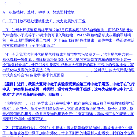
（
_______
）
A
．积极植树、造林、种草
B
、焚烧塑料垃圾
C
、工厂排放不经处理就排放
D
、大力发展汽车工业
（
3
）兰州市环境监察局将于
2012
年
3
月底将实现
PM2.5
自动监测，而
PM2.5
是指大
气中直径小于或等于
2.5
微米的可吸入颗粒物，
PM2.5
颗粒物是形成灰霾的罪魁祸
首，在出现严重的雾霾天气时，为了保证我们的身体健康，请你举出一些正确生活
的方式有哪些？（至少说出两点）
________________
（
4
）今天我国汽车时代的尾气排放成为城市空气污染源之一，汽车尾气中含有一
氧化碳和一氧化氮，消除这两种物质对大气污染的方法是在汽车的排气管上装一
个“催化转化器”，使它们发生反应生成参与大气循环的两种空气中的气体成分，写
出该化学反应的文字表达式为
______________________
。这种先进的大气污染治理
方式完全符合“绿色化学”要求的原因是
____________
。
【题目】
近日，我国大亚湾中微子实验发现新的第三种中微子震荡，中微子在飞行
中从一种类型转变成另一种类型，通常称为中微子振荡，这将为破解宇宙中的“反
物质”之谜再添新的金钥匙。则回答：
（信息提供）：（
1
）科学家设想在宇宙中可能存在完全由反粒子构成的物质即“反
物质”，
正电子、负质子等都是反粒子，它们跟通常所说的电子、质子相比较，质
量相等但电性相反。物质与反物质相遇会产生“湮灭”现象，释放出巨大的能量，在
能源研究领域中前景可观。
（
2
）好莱坞科幻大片《
2012
》中描述：当太阳活动突然加剧，释放出大量的中微
子，地核被这些中微子加热并熔化，带来了剧烈的地震和火山爆发，我们这个世界