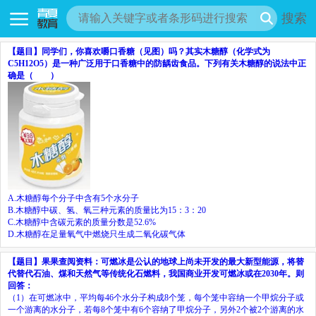
搜索
【题目】
同学们，你喜欢嚼口香糖（见图）吗？其实木糖醇（化学式为
C
5
H
12
O
5
）是一种广泛用于口香糖中的防龋齿食品。下列有关木糖醇的说法中正
确是（ ）
A.
木糖醇每个分子中含有
5
个水分子
B.
木糖醇中碳、氢、氧三种元素的质量比为
15
：
3
：
20
C.
木糖醇中含碳元素的质量分数是
52.6%
D.
木糖醇在足量氧气中燃烧只生成二氧化碳气体
【题目】
果果查阅资料：可燃冰是公认的地球上尚未开发的最大新型能源，将替
代替代石油、煤和天然气等传统化石燃料，我国商业开发可燃冰或在
2030
年。则
回答：
（
1
）在可燃冰中，平均每
46
个水分子构成
8
个笼，每个笼中容纳一个甲烷分子或
一个游离的水分子，若每
8
个笼中有
6
个容纳了甲烷分子，另外
2
个被
2
个游离的水