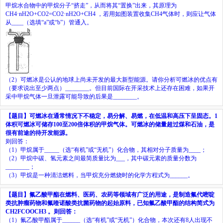
甲烷水合物中的甲烷分子
“
挤走
”
，从而将其
“
置换
”
出来，其原理为
CH
4
·nH
2
O+CO
2
=CO
2
·nH
2
O+CH
4
，若用如图装置收集
CH
4
气体时，则应让气体
从
____
（选填
“a”
或
“b”
）管通入。
（2）可燃冰是公认的地球上尚未开发的最大新型能源。请你分析可燃冰的优点有
（要求说出至少两点）
________
。但目前国际在开采技术上还存在困难，如果开
采中甲烷气体一旦泄露可能导致的后果是
________
。
【题目】
可燃冰在通常情况下不稳定，易分解、易燃，在低温和高压下呈固态。
1
体积可燃冰可储存
100
至
200
倍体积的甲烷气体。可燃冰的储量超过煤和石油，是
很有前途的待开发能源。
则回答：
（1）甲烷属于
_____
（选
“
有机
”
或
“
无机
”
）化合物，其相对分子质量为
____
；
（2）甲烷中碳、氢元素之间最简质量比为
___
，其中碳元素的质量分数为
________
；
（
3
）甲烷是一种清洁燃料，当甲烷充分燃烧时的化学方程式为
______
。
【题目】
氟乙酸甲酯在燃料、医药、农药等领域有广泛的用途，是制造氟代嘧啶
类抗肿瘤药物和氟喹诺酸类抗菌药物的起始原料，已知氟乙酸甲酯的结构简式为
CH
2
FCOOCH
3
。则回答：
（1）氟乙酸甲酯属于
______
（选
“
有机
”
或
“
无机
”
）化合物，本次还有
8
人出现不