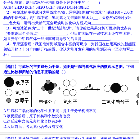
分子所填充，则可燃冰的平均组成是下列各项中的
（
_____
）
ACH
4
·
2H
2
O BCH
4
·
6H
2
O CCH
4
·
8H
2
O DCH
4
·
10H
2
O
（
2
）可燃冰的主要成分为甲烷水合物，经检测
1
体积“可燃冰”可储藏
100
～
200
体
积的甲烷气体，则甲烷中碳、氢元素之间最简质量比为
___
。天然气燃烧时发出
___
色火焰，请写出天然气完全燃烧时的化学方程式为
_____________
。
（
3
）可燃冰被称为“二十一世纪清洁能源”。请你帮助果果分析可燃冰的优点有
（要求说出至少两点）
______________
。但目前国际在开采技术上还存在困难，
如果开采中甲烷气体一旦泄露可能导致的后果是
_______________
。
（
4
）果果还发现：我国南海海域蕴含丰富的可燃冰，为我国在使用高效的新能源
领域开辟了十分广阔的开拓前景。你认为能开发利用的新能源还有（至少填写二
种）
__________
。
【题目】
可燃冰的主要成分为甲烷。如图是甲烷与氧气反应的微观示意图。下列
通过比较和归纳的信息不正确的是（
）
A.
甲烷和二氧化碳的化学性质不同，是由于分子构成不同
B.
该反应前后，原子种类和个数没有改变
C.
该反应中含氢元素的化合物有
2
种
D.
反应前后，各元素化合价没有变化
【题目】
科学研究表明：氨气在常压下就可液化为液氨气，液氨可用作汽车的清