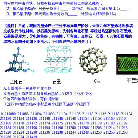
同程度的中毒症状，解救有机氟中毒的特效解毒剂是乙酰胺；
（2）氟乙酸甲酯的相对分子质量为
____
；其中碳、氧元素之间质量比为
____
；
（
3
）氟乙酸甲酯中氢元素的质量分数为
_____
（计算结果精确到
0.1%
）。
【题目】
目前，我国石墨烯产业正处于布局量产阶段，未来几年石墨烯将逐步填
充或取代传统材料。以石墨为原料，先制备氧化石墨
,
再经过热还原制备石墨烯。
石墨烯硬度大，导电性能好，有韧性，可弯曲。金刚石、石墨、
C
60
和石墨烯的
结构示意图分别如下图所示，下列叙述中正确的是（
）
A.
石墨烯是一种新型的化合物
B.
将石墨为原料加工制备成石墨烯，则发生了化学变化
C.
这四种物质都很软，可作润滑剂
D.
这四种物质的结构中都是每个碳原子连接
3
个碳原子
0
211080
211088
211094
211098
211104
211106
211110
211116
211118
211124
211130
211134
211136
211140
211146
211148
211154
211158
211160
211164
211166
211170
211172
211174
211175
211176
211178
211179
211180
211182
211184
211188
211190
211194
211196
211200
211206
211208
211214
211218
211220
211224
211230
211236
211238
211244
211248
211250
211256
211260
211266
211274
211419