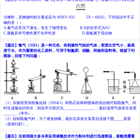
洁燃料，其燃烧时的主要反应为
4NH
3
+3O
2
2X + 6H
2
O
。下列说法中不正
确的是（
）
A.
氨气在常压下液化，发生了物理变化
B.
X
的化学式为
N
2
C.
液氨具有可燃性属于化学性质
D.
液氨属于混合物
【题目】
氨气（
NH
3
）是一种无色、有刺激性气味的气体，密度比空气小，极易
溶于水。作为重要的化工原料，可用于制氮肥、硝酸、药物和染料等。根据下列
图标，回答下列问题：
（
1
）实验室里加热氯化铵（
NH
4
Cl
）和熟石灰两种固体的混合物可制取氨气，同
时生成氯化钙和水，则化学方程式为
_________________
；最好选用气体发生装置
_______
（序号）。
（
2
）欲制取氨气时，为了避免倒吸，最好在其发生装置后连接下图
_____
装置
（选填
E
或
F
）。
【题目】
目前我国大多冷库应用液氨技术作为制冷剂进行迅速降温，液氨泄露重