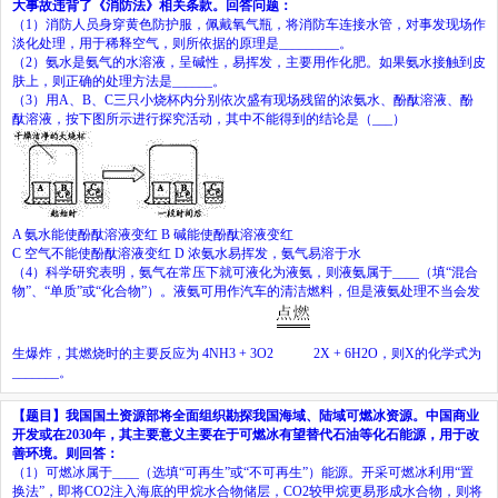
大事故违背了《消防法》相关条款。回答问题：
（
1
）消防人员身穿黄色防护服，佩戴氧气瓶，将消防车连接水管，对事发现场作
淡化处理，用于稀释空气，则所依据的原理是
_________
。
（
2
）氨水是氨气的水溶液，呈碱性，易挥发，主要用作化肥。如果氨水接触到皮
肤上，则正确的处理方法是
______
。
（
3
）用
A
、
B
、
C
三只小烧杯内分别依次盛有现场残留的浓氨水、酚酞溶液、酚
酞溶液，按下图所示进行探究活动，其中不能得到的结论是
（
___
）
A
氨水能使酚酞溶液变红
B
碱能使酚酞溶液变红
C
空气不能使酚酞溶液变红
D
浓氨水易挥发，氨气易溶于水
（
4
）科学研究表明，氨气在常压下就可液化为液氨，则液氨属于
____
（填“混合
物”、“单质”或“化合物”）。液氨可用作汽车的清洁燃料，但是液氨处理不当会发
生爆炸，其燃烧时的主要反应为
4NH
3
+ 3O
2
2X + 6H
2
O
，则
X
的化学式为
_______
。
【题目】
我国国土资源部将全面组织勘探我国海域、陆域可燃冰资源。中国商业
开发或在
2030
年，其主要意义主要在于可燃冰有望替代石油等化石能源，用于改
善环境。则回答：
（1）可燃冰属于
____
（选填
“
可再生
”
或
“
不可再生
”
）能源。开采可燃冰利用
“
置
换法
”
，即将
CO
2
注入海底的甲烷水合物储层，
CO
2
较甲烷更易形成水合物，则将