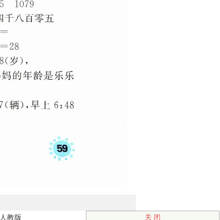
人教版
关 闭