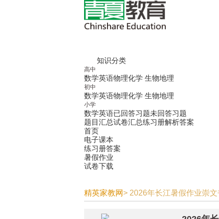
知识分类
高中
数学
英语
物理
化学
生物
地理
初中
数学
英语
物理
化学
生物
地理
小学
数学
英语
已回答习题
未回答习题
题目汇总
试卷汇总
练习册解析答案
首页
电子课本
练习册答案
暑假作业
试卷下载
精英家教网
> 2026年长江暑假作业崇