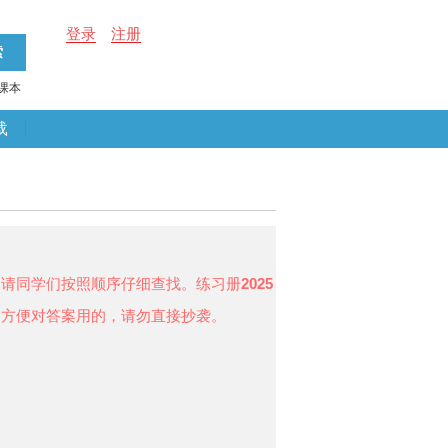
登录
注册
课本
载
，请同学们按照顺序仔细查找。练习册
2025
题方便对答案用的，请勿直接抄袭。