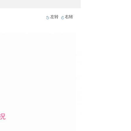
左转
右转