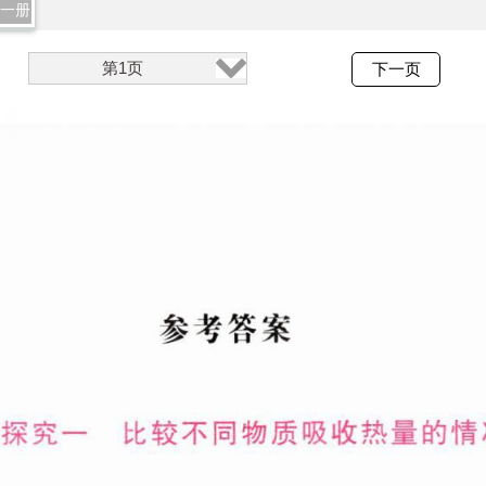
全一册
第1页
下一页