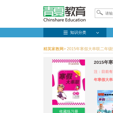
知识分类
精英家教网
> 2015年寒假大串联二年级
2015
注：目前有
年寒假大串
收藏练习册