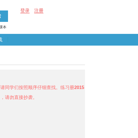
登录
注册
课本
载
，请同学们按照顺序仔细查找。练习册
2015
的，请勿直接抄袭。