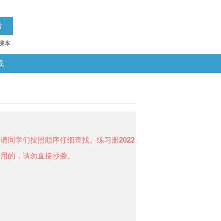
课本
载
，请同学们按照顺序仔细查找。练习册
2022
案用的，请勿直接抄袭。