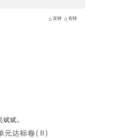
左转
右转