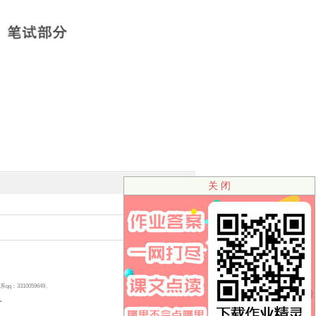
关 闭
310059649。
号