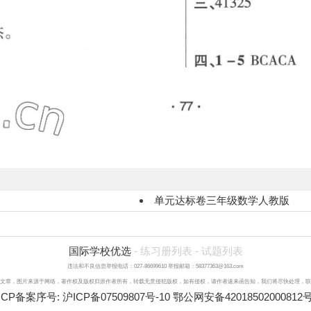
单元达标卷三年级数学人教版
国际学校优选
-
练习册列表
-
试题列表
违法和不良信息举报电话：027-86699610 举报邮箱：58377363@163.com
文章，图片来源于网络，著作权及版权归原作者所有，转载无意侵犯版权，如有侵权，请作者速来函告知，我们将尽快处理，联系qq：3
ICP备案序号:
沪ICP备07509807号-10
鄂公网安备42018502000812