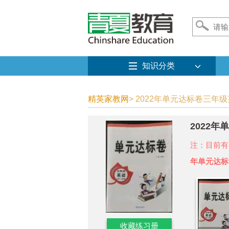
知识分类
精英家教网
> 2022年单元达标卷三年级
2022
注：目前有
年单元达标
收藏练习册