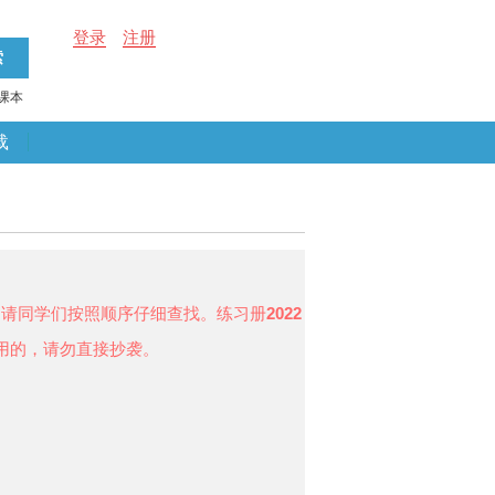
登录
注册
课本
载
，请同学们按照顺序仔细查找。练习册
2022
用的，请勿直接抄袭。