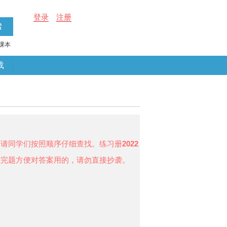
登录
注册
课本
载
，请同学们按照顺序仔细查找。练习册
2022
做完题方便对答案用的，请勿直接抄袭。