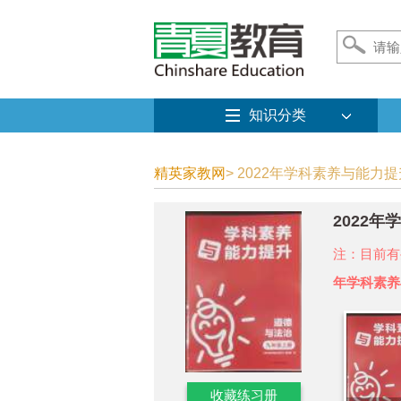
知识分类
精英家教网
> 2022年学科素养与能力
2022
注：目前有
年学科素养
收藏练习册