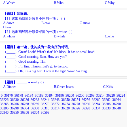
A.
Which
B.
Who
C.
Why
【题目】
音标题。
【
1
】
选出画线部分读音不同的一项：（
）
A.
d
ow
n
B.
c
ow
C.
sn
ow
D.
t
ow
n
【
2
】
选出画线部分读音相同的一项：
wh
ite（ ）
A.
wh
ose
B.
wh
ale
C.
wh
o
【题目】
读一读，使其成为一段有序的对话。
（
_____
）
Great! Look! What’s that? It’s black. It has so small head.
（
_____
）
Good morning, Sam. How are you?
（
_____
）
Good morning, Tim.
（
_____
）
I’m fine. Thanks. Let’s go to the zoo.
（
_____
）
Oh, It’s a big bird. Look at the legs! Wow! So long.
【题目】
______ is ready. ( )
A.
Dinner
B.
Green beans
C.
Kids
0
36170
36178
36184
36188
36194
36196
36200
36206
36208
36214
36220
36224
36226
36230
36236
36238
36244
36248
36250
36254
36256
36260
36262
36264
36265
36266
36268
36269
36270
36272
36274
36278
36280
36284
36286
36290
36296
36298
36304
36308
36310
36314
36320
36326
36328
36334
36338
36340
36346
36350
36356
36364
36593