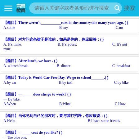
搜索
【题目】
There weren’t___________cars in the countryside many years ago. ( )
A.
some
B.
any
C.
no
【题目】
对方问这条裙子是谁的，如果是你的，你应回答：
( )
A.
It’s mine.
B.
It’s yours.
C.
It’s not
mine.
【题目】
After lunch, we have
. ( )
A.
a lunch break
B.
dinner
C.
breakfast
【题目】
Today is World Car Free Day. We go to school_______.( )
A.
by car
B.
by taxi
C.
by bike
【题目】
— _____ does she go to work? ( )
— By bike.
A.
When
B.
What
C.
How
【题目】
当你见到自己的朋友时，要与其打招呼，你应该说：
( )
A.
Hello.
B.
I have some friends.
【题目】
—_____coat do you like? ( )
—The blue one.