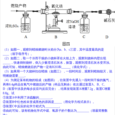
（
1
）如图一，观察到蜡烛燃烧时火焰分为
a
、
b
、
c
三层，其中温度最高的是
____
（填字母序号）。
（
2
）如图二，取一个冷而干燥的小烧杯罩在火焰上方，观察到烧杯内壁出现
_____
，快速倒转烧杯，倒入少量澄清石灰水，振荡，观察到澄清石灰水变浑浊。
由此可知，蜡烛燃烧后的产物一定有
H
2
O
和
______
（填化学式）。
（
3
）如果用一个大烧杯扣住蜡烛（如图三），一段时间后，观察到蜡烛熄灭，说
明燃烧需要
____
。
（
4
）为测定某有机物的组成（如图四），往装置中先通入一段时间干燥的氮气，
再将
6.4g
样品在氧气中燃烧后的产物（样品无剩余）依次通过装置
A
、
B
、
C
、
D
（装置中涉及的每步反应均反应完全），结果发现装置
A
增重
7.2g
，装置
C
增重
8.8g
。试
①装置
A
中利用了浓硫酸的
________
。
②装置
B
中红色粉末变成黑色的原因是
_____
（用化学方程式表示）。
③装置
C
中反应的化学方程式为
_________
。
④由此可知，该有机物化学式中碳、氧原子的个数比为
________
（填最简整数
比）。