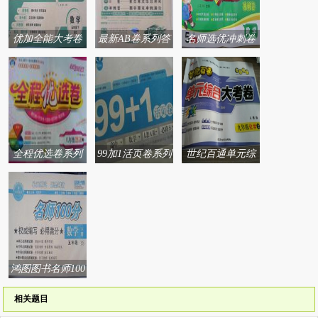
优加全能大考卷
最新AB卷系列答
名师选优冲刺卷
系列答案
案
系列答案
全程优选卷系列
99加1活页卷系列
世纪百通单元综
答案
答案
合大考卷系列答
案
鸿图图书名师100
分系列答案
相关题目