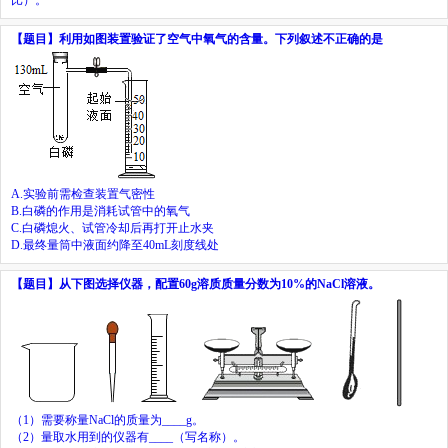
【题目】
利用如图装置验证了空气中氧气的含量。下列叙述不正确的是
A.
实验前需检查装置气密性
B.
白磷的作用是消耗试管中的氧气
C.
白磷熄火、试管冷却后再打开止水夹
D.
最终量筒中液面约降至
40mL
刻度线处
【题目】
从下图选择仪器，配置
60g
溶质质量分数为
10%
的
NaCl
溶液。
（
1
）需要称量
NaCl
的质量为
____
g
。
（
2
）量取水用到的仪器有
____
（写名称）。