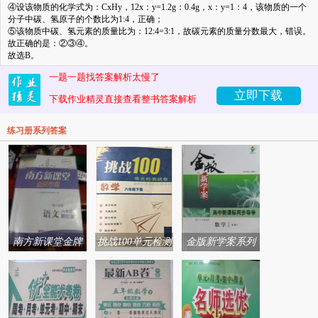
④设该物质的化学式为：
C
x
H
y
，
12x
：
y=1.2g
：
0.4g
，
x
：
y=1
：
4
，该物质的一个
分子中碳、氢原子的个数比为
1:4
，正确；
⑤该物质中碳、氢元素的质量比为：
12:4=3:1
，故碳元素的质量分数最大，错误。
故正确的是：②③④。
故选
B
。
一题一题找答案解析太慢了
立即下载
下载作业精灵直接查看整书答案解析
练习册系列答案
南方新课堂金牌
挑战100单元检测
金版新学案系列
学案系列答案
试卷系列答案
答案