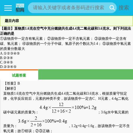
搜索
题目内容
【题目】
某物质
1.6
克在空气中充分燃烧共生成
4.4
克二氧化碳和
3.6
克水。则下列说法
正确的是
①该物质中一定含有氧元素；
②该物质中一定不含氧元素；
③该物质中一定含有
碳、氢元素；
④该物质的一个分子中碳、氢原子的个数比为
1:4
；
⑤该物质中氢元素
的质量分数最大
A.
①②③④⑤
B.
②③④
C.
③④⑤
D.
②③④⑤
试题答案
【答案】
B
【解析】
某物质
1.6
克在空气中充分燃烧共生成
4.4
克二氧化碳和
3.6
克水，根据质量守恒定
律，化学反应前后，元素的种类不变，故该物质中一定含
C
、
H
元素，
4.4g
二氧化
碳中碳元素的质量为：
；
3.6g
水中氢元素的
质量为：
，
1.2g+0.4g=1.6g
，故该物质中一定不含
氧元素；故①错误；②③正确；