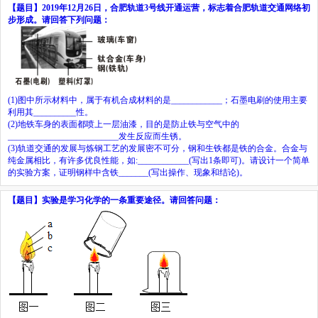
【题目】
2019
年
12
月
26
日，合肥轨道
3
号线开通运营，标志着合肥轨道交通网络初
步形成。请回答下列问题：
(1)
图中所示材料中，属于有机合成材料的是
____________
；石墨电刷的使用主要
利用其
__________
性。
(2)
地铁车身的表面都喷上一层油漆，目的是防止铁与空气中的
__________________________
发生反应而生锈。
(3)
轨道交通的发展与炼钢工艺的发展密不可分，钢和生铁都是铁的合金。合金与
纯金属相比，有许多优良性能，如
:
____________
(
写出
1
条即可
)
。请设计一个简单
的实验方案，证明钢样中含铁
_______
(
写出操作、现象和结论
)
。
【题目】
实验是学习化学的一条重要途径。请回答问题：