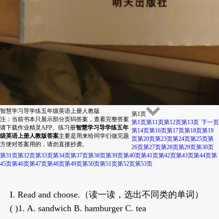
智慧学习导学练五年级英语上册人教版
第1页
注：当前书本只展示部分页码答案，查看完整答案
第1页
第11页
第12页
第13页
下一页
请下载作业精灵APP。练习册
智慧学习导学练五年
第14页
第16页
第17页
第18页
第19
级英语上册人教版答案
主要是用来给同学们做完题
页
第20页
第23页
第24页
第25页
第
方便对答案用的，请勿直接抄袭。
26页
第27页
第28页
第29页
第30页
第31页
第32页
第33页
第34页
第37页
第38页
第39页
第40页
第41页
第42页
第43页
第44页
第
45页
第46页
第47页
第48页
第49页
第50页
第51页
第52页
第53页
I. Read and choose.（读一读，选出不同类的单词）
( )1. A. sandwich B. hamburger C. tea