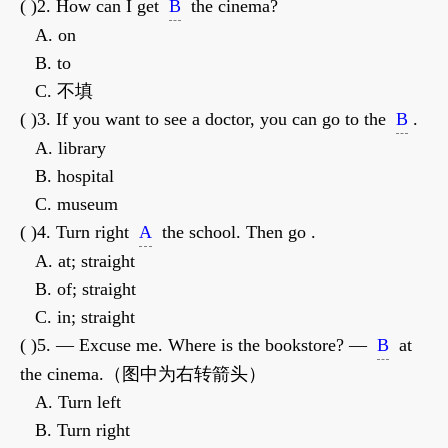
( )2. How can I get
B
the cinema?
A. on
B. to
C. 不填
( )3. If you want to see a doctor, you can go to the
B
.
A. library
B. hospital
C. museum
( )4. Turn right
A
the school. Then go .
A. at; straight
B. of; straight
C. in; straight
( )5. — Excuse me. Where is the bookstore? —
B
at
the cinema.（图中为右转箭头）
A. Turn left
B. Turn right