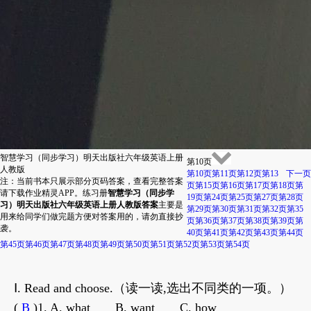
智慧学习（同步学习）明天出版社六年级英语上册
第10页
人教版
第10页
第11页
第12页
第13
下一页
注：当前书本只展示部分页码答案，查看完整答案
页
第15页
第16页
第17页
第18页
第
请下载作业精灵APP。练习册
智慧学习（同步学
19页
第24页
第25页
第27页
第28页
习）明天出版社六年级英语上册人教版答案
主要是
第29页
第30页
第31页
第32页
第35
用来给同学们做完题方便对答案用的，请勿直接抄
页
第36页
第37页
第38页
第39页
第
袭。
40页
第41页
第42页
第43页
第44页
第45页
第46页
第47页
第48页
第49页
第50页
第51页
第52页
第53页
第54页
Ⅰ. Read and choose.（读一读,选出不同类的一项。）
(
B
)1. A. what B. want C. how