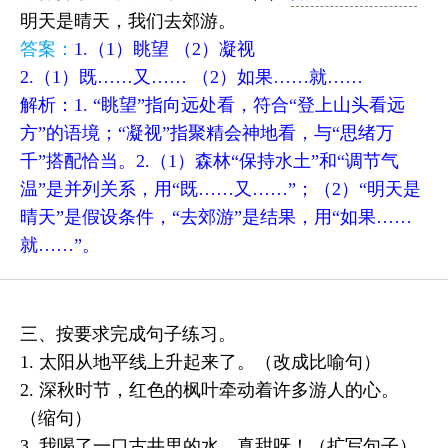
明天是晴天，我们去郊游。
答案：
1.（1）眺望 （2）凝视
2.（1）既……又…… （2）如果……就……
解析：1. “眺望”指向远处看，符合“登上山头看远
方”的语境；“凝视”指聚精会神地看，与“思绪万
千”搭配恰当。2.（1）森林“保持水土”和“调节气
温”是并列关系，用“既……又……”；（2）“明天是
晴天”是假设条件，“去郊游”是结果，用“如果……
就……”。
三、按要求完成句子练习。
1. 太阳从地平线上升起来了。（改成比喻句）
2. 深秋时节，红色的枫叶牵动着许多游人的心。
（缩句）
3. 我喝了一口古井里的水，真甜呀！（扩写句子）