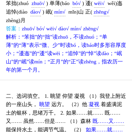
笨拙(zhuó
zhuō√
) 单薄(báo
bó√
) 逶(
wēi√
wěi)迤
追悼(diào
dào√
) 岷(
mín√
mǐn)山 正(
zhēng√
zhèng)月
答案：
zhuō√ bó√ wēi√ dào√ mín√ zhēng√
解析：“笨拙”的“拙”读zhuō，不读zhuó；“单
薄”的“薄”表示“微、少”时读bó，读báo时多形容厚度
小；“逶迤”的“逶”读wēi；“追悼”的“悼”读dào；“岷
山”的“岷”读mín；“正月”的“正”读zhēng，指农历一
年的第一个月。
二、选词填空。 1. 眺望 仰望 凝视 （1）我登上附近
的一座山头，
眺望
远方。 （2）他
凝视
着盛满泥
土的银杯，思绪万千。 2. 如果……就…… 既……
又…… 虽然……但是…… （1）森林
既……又……
能保持水土，能调节气温。 （2）
如果……就……