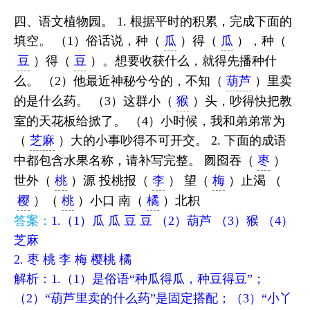
四、语文植物园。 1. 根据平时的积累，完成下面的
填空。 （1）俗话说，种（
瓜
）得（
瓜
），种（
豆
）得（
豆
）。想要收获什么，就得先播种什
么。 （2）他最近神秘兮兮的，不知（
葫芦
）里卖
的是什么药。 （3）这群小（
猴
）头，吵得快把教
室的天花板给掀了。 （4）小时候，我和弟弟常为
（
芝麻
）大的小事吵得不可开交。 2. 下面的成语
中都包含水果名称，请补写完整。 囫囵吞（
枣
）
世外（
桃
）源 投桃报（
李
） 望（
梅
）止渴 （
樱
）（
桃
）小口 南（
橘
）北枳
答案：
1.（1）瓜 瓜 豆 豆 （2）葫芦 （3）猴 （4）
芝麻
2. 枣 桃 李 梅 樱桃 橘
解析：1.（1）是俗语“种瓜得瓜，种豆得豆”；
（2）“葫芦里卖的什么药”是固定搭配；（3）“小丫