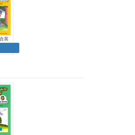
合英
课本