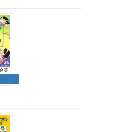
合英
课本