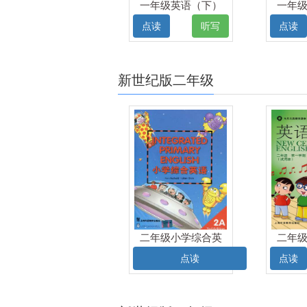
一年级英语（下）
一年
电子课本
点读
听写
点读
新世纪版二年级
二年级小学综合英
二年
语（上）电子课本
点读
点读