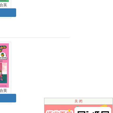
合英
课本
合英
课本
关 闭