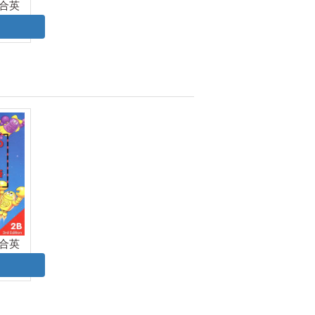
合英
课本
合英
课本