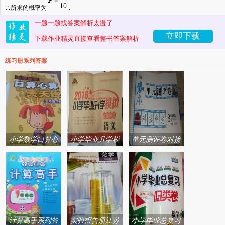
∴所求的概率为
.
一题一题找答案解析太慢了
立即下载
下载作业精灵直接查看整书答案解析
练习册系列答案
小学数学口算心
小学毕业升学模
单元测评卷对接
算天天练系列答
拟试题精选系列
中考系列答案
案
答案
计算高手系列答
实验报告册江苏
小学毕业总复习