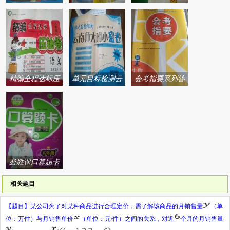
案
人民出版社系列
归类卷系列答案
答案
精编全程达标压
单元目标检测云
会考指要系列答
轴卷系列答案
南师大附小密卷
案
系列答案
必胜课口算题卡
系列答案
相关题目
【题目】
某公司为了对某种商品进行合理定价，需了解该商品的月销售量
（单
位：万件）与月销售单价
（单位：元
/
件）之间的关系，对近
个月的月销售量