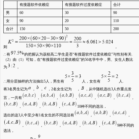
有搜题软件依赖症
有搜题软件过度依赖症
合计
男
60
30
90
女
90
20
110
合计
150
50
200
则
，
∴有
的把握认为该校高二学生是否“有搜题软件过度依赖症”与性别有关
.
（
2
）由（
1
）可知，在“有搜题软件过度依赖症”的
50
名学牛中，男、女生人数比
为
，
∴用分层抽样的方法抽出
5
人，男生有
人，女生有
人
.
将
3
名男生记为
，
，
，
2
名女生记为
，
，从中随机选出
3
人作重点发
言，一共有
，
，
，
，
，
，
，
，
，
10
种不同的选法，
选出的这
3
人中至少有
1
名女生的不同选法有
，
，
，
，
，
，
，
，
9
种不同的
选法，