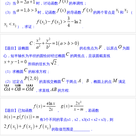
（2）当
时，讨论函数
的单调性；
（3）当
时，记函数
的导函数
的两个零点是
和
（
），求证：
.
【题目】
设椭圆
的右焦点为
，以原点
为圆
心，短半轴长为半径的圆恰好经过椭圆
的两焦点，且该圆截直线
所得的弦长为
.
（
1
）求椭圆
的标准方程；
（
2
）过定点
的直线交椭圆
于两点
、
，椭圆上的点
满足
，求直线
的方程
.
【题目】
已知函数
，
，若函数
有3个不同的零点x
1
，x
2
，x
3
(x
1
＜x
2
＜x
3
)，则
的取值范围是
_________
．