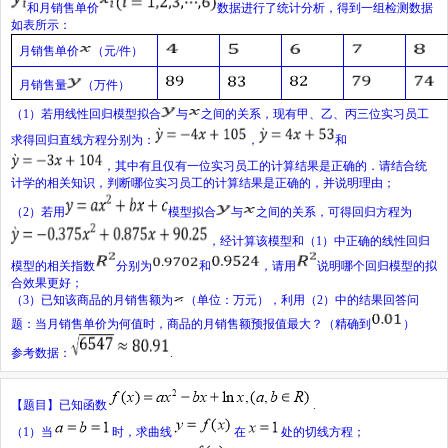
和月销售单价
数据进行了统计分析，得到一组检测数据
如表所示：
月销售单价
（元
/
件）
月销售量
（万件）
（
1
）若用线性回归模型拟合
与
之间的关系，现有甲、乙、丙三位实习员工
求得回归直线方程分别为：
，
和
，其中有且仅有一位实习员工的计算结果是正确的．请结合统
计学的相关知识，判断哪位实习员工的计算结果是正确的，并说明理由；
（
2
）若用
模型拟合
与
之间的关系，可得回归方程为
，经计算该模型和（
1
）中正确的线性回归
模型的相关指数
分别为
和
，请用
说明哪个回归模型的拟
合效果更好；
（
3
）已知该商品的月销售额为
（单位：万元），利用（
2
）中的结果回答问
题：当月销售单价为何值时，商品的月销售额预报值最大？（精确到
）
参考数据：
.
【题目】
已知函数
.
（1）当
时，求曲线
在
处的切线方程；