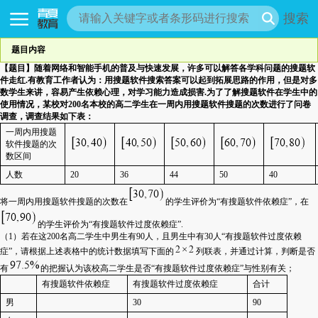
搜索
题目内容
【题目】
随着网络和智能手机的普及与快速发展，许多可以解答各学科问题的搜题软
件走红
.
有教育工作者认为：用搜题软件搜索答案可以起到拓展思路的作用，但是对多
数学生来讲，容易产生依赖心理，对学习能力造成损害
.
为了了解搜题软件在学生中的
使用情况，某校对
200
名本校的高二学生在一周内用搜题软件搜题的次数进行了问卷
调查，调查结果如下表：
一周内用搜题
软件搜题的次
数区间
人数
20
36
44
50
40
将一周内用搜题软件搜题的次数在
的学生评价为“有搜题软件依赖症”，在
的学生评价为“有搜题软件过度依赖症”
.
（
1
）若在这
200
名高二学生中男生有
90
人，且男生中有
30
人“有搜题软件过度依赖
症”，请根据上述表格中的统计数据填写下面的
列联表，并通过计算，判断是否
有
的把握认为该校高二学生是否“有搜题软件过度依赖症”与性别有关；
有搜题软件依赖症
有搜题软件过度依赖症
合计
男
30
90