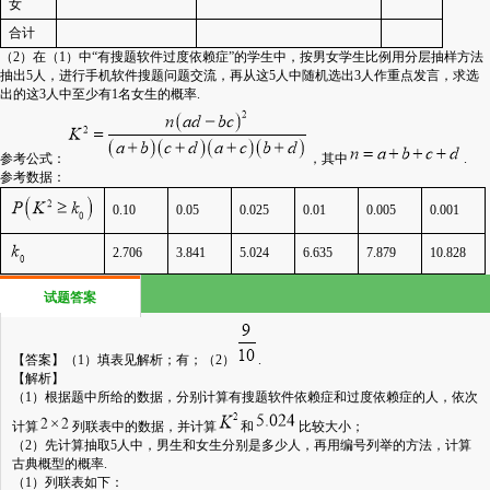
女
合计
（
2
）在（
1
）中“有搜题软件过度依赖症”的学生中，按男女学生比例用分层抽样方法
抽出
5
人，进行手机软件搜题问题交流，再从这
5
人中随机选出
3
人作重点发言，求选
出的这
3
人中至少有
1
名女生的概率
.
参考公式：
，其中
.
参考数据：
0.10
0.05
0.025
0.01
0.005
0.001
2.706
3.841
5.024
6.635
7.879
10.828
试题答案
【答案】
（
1
）填表见解析；有；（
2
）
.
【解析】
（
1
）根据题中所给的数据，分别计算有搜题软件依赖症和过度依赖症的人，依次
计算
列联表中的数据，并计算
和
比较大小；
（
2
）先计算抽取
5
人中，男生和女生分别是多少人，再用编号列举的方法，计算
古典概型的概率
.
（
1
）列联表如下：