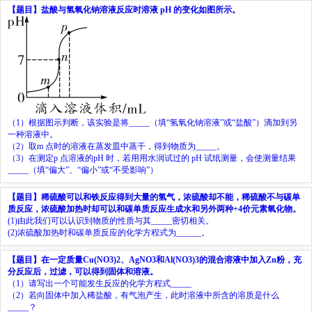
【题目】
盐酸与氢氧化钠溶液反应时溶液
pH
的变化如图所示。
（
1
）根据图示判断，该实验是将
_____
（填“氢氧化钠溶液”或“盐酸”）滴加到另
一种溶液中。
（
2
）取
m
点时的溶液在蒸发皿中蒸干，得到物质为
_____
。
（
3
）在测定
p
点溶液的
pH
时，若用用水润试过的
pH
试纸测量，会使测量结果
_____
（填“偏大”、“偏小”或“不受影响”）
【题目】
稀硫酸可以和铁反应得到大量的氢气，浓硫酸却不能，稀硫酸不与碳单
质反应，浓硫酸加热时却可以和碳单质反应生成水和另外两种
+4
价元素氧化物。
(1)
由此我们可以认识到物质的性质与其
_____
密切相关。
(2)
浓硫酸加热时和碳单质反应的化学方程式为
______
。
【题目】
在一定质量
Cu
(
NO
3
)
2
、
AgNO
3
和
Al
(
NO
3
)
3
的混合溶液中加入
Zn
粉，充
分反应后，过滤，可以得到固体和溶液。
（
1
）请写出一个可能发生反应的化学方程式
_____
（
2
）若向固体中加入稀盐酸，有气泡产生，此时溶液中所含的溶质是什么
_____
？