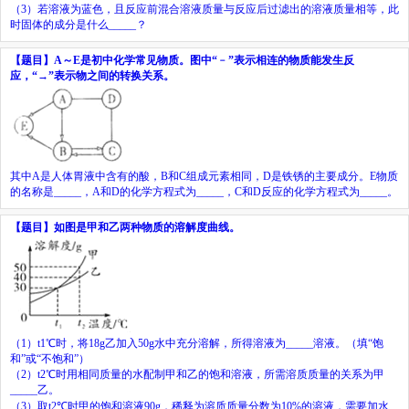
（
3
）若溶液为蓝色，且反应前混合溶液质量与反应后过滤出的溶液质量相等，此
时固体的成分是什么
_____
？
【题目】
A
～
E
是初中化学常见物质。图中“﹣”表示相连的物质能发生反
应，“→”表示物之间的转换关系。
其中
A
是人体胃液中含有的酸，
B
和
C
组成元素相同，
D
是铁锈的主要成分。
E
物质
的名称是
_____
，
A
和
D
的化学方程式为
_____
，
C
和
D
反应的化学方程式为
_____
。
【题目】
如图是甲和乙两种物质的溶解度曲线。
（
1
）
t
1
℃时，将
18g
乙加入
50g
水中充分溶解，所得溶液为
_____
溶液。（填“饱
和”或“不饱和”）
（
2
）
t
2
℃时用相同质量的水配制甲和乙的饱和溶液，所需溶质质量的关系为甲
_____
乙。
（
3
）取
t
2
℃时甲的饱和溶液
90g
，稀释为溶质质量分数为
10%
的溶液，需要加水