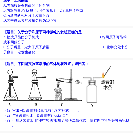
法中，正确的是
A.
丙烯酸是有机高分子化合物
B.
丙烯酸由
3
个碳原子、
4
个氢原子、
2
个氧原子构成
C.
丙烯酸的相对分子质量为
72
D.
其中碳元素的质量分数为
16. 7%
【题目】
关于分子和原子两种微粒的叙述正确的是
A.
物质只能由分子构成
B.
相同原子可能构
成不同的分子
C.
分子质量一定大于原子质量
D.
化学变化中分
子数目一定发生变化
【题目】
下图是实验室常用的气体制取装置，请回答：
（
1
）写出用
C
装置制取氧气的化学方程式
_____
。
（
2
）与
A
装置相比，
B
装置有什么优点？
_____
（
3
）可用
D
装置采用“排空气法”收集并验满二氧化碳，请在图中将导管补画完整
_____
。