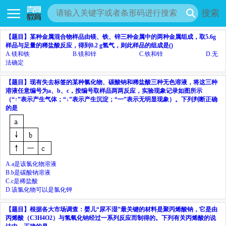
搜索
【题目】
某种金属混合物样品由镁、铁、锌三种金属中的两种金属组成，取
5.6g
样品与足量的稀盐酸反应
，
得到
0.2 g
氢气，则此样品的组成是
()
A.
镁和铁
B.
镁和锌
C.
铁和锌
D.
无
法确定
【题目】
现有失去标签的某种氯化物、碳酸钠和稀盐酸三种无色溶液，将这三种
溶液任意编号为
a
、
b
、
c
，按编号取样品两两反应，实验现象记录如图所示
（“↑”表示产生气体；“↓”表示产生沉淀；“一”表示无明显现象）。下列判断正确
的是
A.
a
是该氯化物溶液
B.
b
是碳酸钠溶液
C.
c
是稀盐酸
D.
该氯化物可以是氯化钾
【题目】
根据各大市场调查：婴儿“尿不湿”最关键的材料是聚丙烯酸钠，它是由
丙烯酸（
C
3
H
4
O
2
）与氢氧化钠经过一系列反应而制得的。下列有关丙烯酸的说