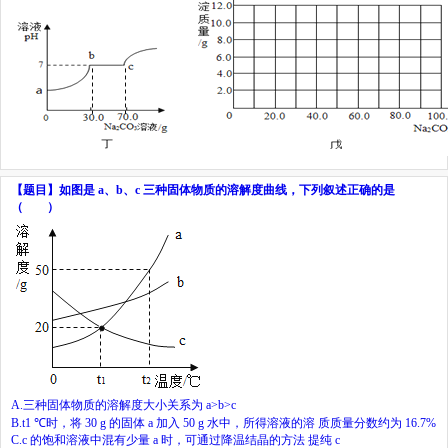
【题目】
如图是
a
、
b
、
c
三种固体物质的溶解度曲线，下列叙述正确的是
（ ）
A.
三种固体物质的溶解度大小关系为
a>b>c
B.
t
1
℃
时，将
30 g
的固体
a
加入
50 g
水中，所得溶液的溶
质质量分数约为
16.7%
C.
c
的饱和溶液中混有少量
a
时，可通过降温结晶的方法
提纯
c