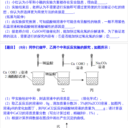
（
1
）小红认为小军和小颖的实验方案都存在安全隐患，理由是
_____
。
（
2
）实验结束后，老师认为不需要进行实验即可通过更简便的方法验证小红的猜
想，你认为所选择更为简便方法的依据是
_____
。
（拓展与延伸）
（
1
）由实验探究推测，可知硫酸铜溶液中可能含有呈酸性的物质，一般不用紫色
石蕊溶液检验硫酸铜溶液酸碱性的原因是
_____
。
（
2
）据老师介绍，
CuSO
4
可做催化剂，能加快过氧化氢的分解速率。为了验证老
师的说法，需要进行的探究内容有：①是否能加快过氧化氢的分解；②
_____
。
【题目】
（
8分
）
同学们做甲、乙两个中和反应实验的探究，如图所示：
（
1
）
甲实验恰好中和，则该溶液中的溶质是_____
（
填化学式
）
。
（
2
）
取乙反应后的溶液60
．
0g，滴加质量分数26
．
5%的Na
2
CO
3
溶液，如图丙，
溶液pH的变化如图丁，则与CaCl
2
反应的碳酸钠溶液的质量为_____g；请计算该
溶液中CaCl
2
的溶质质量分数
（
写出计算过程，精确到0
．
1%
）
。
（
3
）
根据计算所得数据在图戊中画出产生沉淀的曲线。