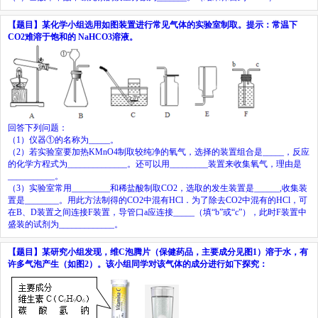
【题目】
某化学小组选用如图装置进行常见气体的实验室制取。提示：常温下
CO
2
难溶于饱和的
NaHCO
3
溶液。
回答下列问题：
（
1
）仪器①的名称为
_____
。
（
2
）若实验室要加热
KMnO
4
制取较纯净的氧气，选择的装置组合是
_____
，反应
的化学方程式为
______________
。还可以用
_________
装置来收集氧气，理由是
___________
。
（
3
）实验室常用
_________
和稀盐酸制取
CO
2
，选取的发生装置是
______
,
收集装
置是
________
。用此方法制得的
CO
2
中混有
HCl
．为了除去
CO
2
中混有的
HCl
，可
在
B
、
D
装置之间连接
F
装置，导管口
a
应连接
_____
（填
“b”
或
“c”
），此时
F
装置中
盛装的试剂为
_____________
。
【题目】
某研究小组发现，维
C
泡腾片（保健药品，主要成分见图
1
）溶于水，有
许多气泡产生（如图
2
）。该小组同学对该气体的成分进行如下探究：