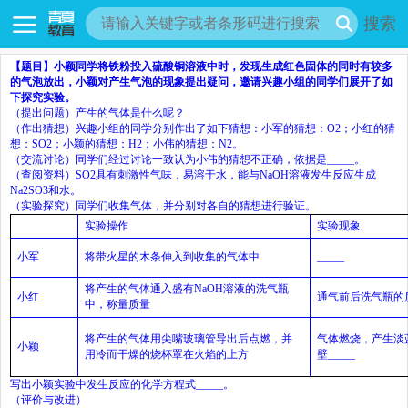
搜索
【题目】
小颖同学将铁粉投入硫酸铜溶液中时，发现生成红色固体的同时有较多
的气泡放出，小颖对产生气泡的现象提出疑问，邀请兴趣小组的同学们展开了如
下探究实验。
（提出问题）产生的气体是什么呢？
（作出猜想）兴趣小组的同学分别作出了如下猜想：小军的猜想：
O
2
；小红的猜
想：
SO
2
；小颖的猜想：
H
2
；小伟的猜想：
N
2
。
（交流讨论）同学们经过讨论一致认为小伟的猜想不正确，依据是
_____
。
（查阅资料）
SO
2
具有刺激性气味，易溶于水，能与
NaOH
溶液发生反应生成
Na
2
SO
3
和水。
（实验探究）同学们收集气体，并分别对各自的猜想进行验证。
实验操作
实验现象
小军
将带火星的木条伸入到收集的气体中
_____
将产生的气体通入盛有
NaOH
溶液的洗气瓶
小红
通气前后洗气瓶的
中，称量质量
将产生的气体用尖嘴玻璃管导出后点燃，并
气体燃烧，产生淡
小颖
用冷而干燥的烧杯罩在火焰的上方
壁
_____
写出小颖实验中发生反应的化学方程式
_____
。
（评价与改进）