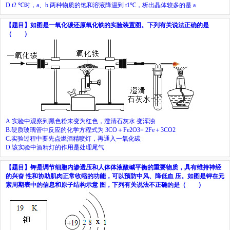
D.
t
2
℃
时，
a
、
b
两种物质的饱和溶液降温到
t
1
℃
，析出晶体较多的是
a
【题目】
如图是一氧化碳还原氧化铁的实验装置图。下列有关说法正确的是
（ ）
A.
实验中观察到黑色粉末变为红色，澄清石灰水
变浑浊
B.
硬质玻璃管中反应的化学方程式为
3CO
＋
Fe
2
O
3
= 2Fe
＋
3CO
2
C.
实验过程中要先点燃酒精喷灯，再通入一氧化碳
D.
该实验中酒精灯的作用是处理尾气
【题目】
钾是调节细胞内渗透压和人体体液酸碱平衡的重要物质，具有维持神经
的兴奋
性和协助肌肉正常收缩的功能，可以预防中风、降低血
压。如图是钾在元
素周期表中的信息和原子结构示意
图，下列有关说法不正确的是（ ）