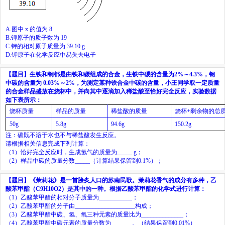
A.
图中
x
的值为
8
B.
钾原子的质子数为
19
C.
钾的相对原子质量为
39.10 g
D.
钾原子在化学反应中易失去电子
【题目】
生铁和钢都是由铁和碳组成的合金，生铁中碳的含量为
2%
～
4.3%
，钢
中碳的含量为
0.03%
～
2%
，为测定某种铁合金中碳的含量，小王同学取一定质量
的合金样品盛放在烧杯中，并向其中逐滴加入稀盐酸至恰好完全反应，实验数据
如下表所示：
烧杯质量
样品的质量
稀盐酸的质量
烧杯
+
剩余物的总
50g
5.8g
94.6g
150.2g
注：碳既不溶于水也不与稀盐酸发生反应。
请根据相关信息完成下列计算：
（
1
）恰好完全反应时，生成氢气的质量为
_____
g
；
（
2
）样品中碳的质量分数
_____
（计算结果保留到
0.1%
）；
【题目】
《茉莉花》是一首脍炙人口的苏南民歌。茉莉花香气的成分有多种，乙
酸苯甲酯（
C
9
H
10
O
2
）是其中的一种。根据乙酸苯甲酯的化学式进行计算：
（
1
）乙酸苯甲酯的相对分子质量为
___________
；
（
2
）乙酸苯甲酯的分子由
____________________
构成；
（
3
）乙酸苯甲酯中碳、氢、氧三种元素的质量比为
______________
；
（
4
）乙酸苯甲酯中碳元素的质量分数为
_______
。（结果保留到
0.01%
）