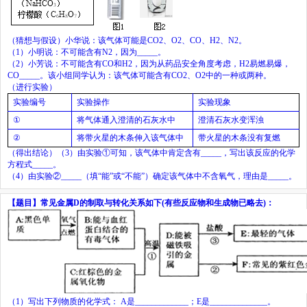
（猜想与假设）小华说：该气体可能是
CO
2
、
O
2
、
CO
、
H
2
、
N
2
。
（
1
）小明说：不可能含有
N
2
，因为
_____
。
（
2
）小芳说：不可能含有
CO
和
H
2
，因为从药品安全角度考虑，
H
2
易燃易爆，
CO
_____
。该小组同学认为：该气体可能含有
CO
2
、
O
2
中的一种或两种。
（进行实验）
实验编号
实验操作
实验现象
①
将气体通入澄清的石灰水中
澄清石灰水变浑浊
②
将带火星的木条伸入该气体中
带火星的木条没有复燃
（得出结论）（
3
）由实验①可知，该气体中肯定含有
_____
，写出该反应的化学
方程式
_____
。
（
4
）由实验②
_____
（填“能”或“不能”）确定该气体中不含氧气，理由是
_____
。
【题目】
常见金属
D
的制取与转化关系如下
(
有些反应物和生成物已略去
)
：
（
1
）写出下列物质的化学式：
A
是
_____________
；
E
是
______________
。