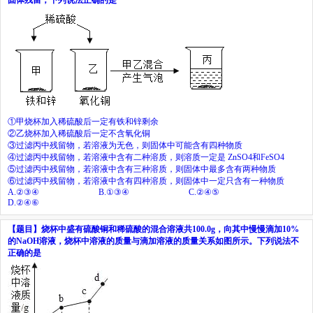
①甲烧杯加入稀硫酸后一定有铁和锌剩余
②乙烧杯加入稀硫酸后一定不含氧化铜
③过滤丙中残留物，若溶液为无色，则固体中可能含有四种物质
④过滤丙中残留物，若溶液中含有二种溶质，则溶质一定是
ZnSO
4
和
FeSO
4
⑤过滤丙中残留物，若溶液中含有三种溶质，则固体中最多含有两种物质
⑥过滤丙中残留物，若溶液中含有四种溶质，则固体中一定只含有一种物质
A.
②③④
B.
①③④
C.
②④⑤
D.
②④⑥
【题目】
烧杯中盛有硫酸铜和稀硫酸的混合溶液共
100.0g
，向其中慢慢滴加
10%
的
NaOH
溶液，烧杯中溶液的质量与滴加溶液的质量关系如图所示。下列说法不
正确的是