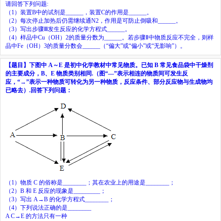
请回答下列问题
:
（
1
）装置
B
中的试剂是
______
，装置
C
的作用是
______
。
（
2
）每次停止加热后仍需继续通
N
2
，作用是可防止倒吸和
______
。
（
3
）写出步骤Ⅲ发生反应的化学方程式
______
。
（
4
）样品中
Cu
（
OH
）
2
的质量分数为
______
。若步骤Ⅱ中物质反应不完全，则样
品中
Fe
（
OH
）
3
的质量分数会
______
（
“
偏大
”
或
“
偏小
”
或
“
无影响
”
）。
【题目】
下图中
A
～
E
是初中化学教材中常见物质。已知
B
常见食品袋中干燥剂
的主要成分，
B
、
E
物质类别相同
.
（图
“—”
表示相连的物质间可发生反
应，
“→”
表示一种物质可转化为另一种物质，反应条件、部分反应物与生成物均
已略去）
.
回答下列问题：
（
1
）物质
C
的俗称是
________
；其在农业上的用途是
________
；
（
2
）
B
和
E
反应的现象是
_________
；
（
3
）写出
A→B
的化学方程式
________
；
（
4
）下列说法正确的是
________
A C→E
的方法只有一种