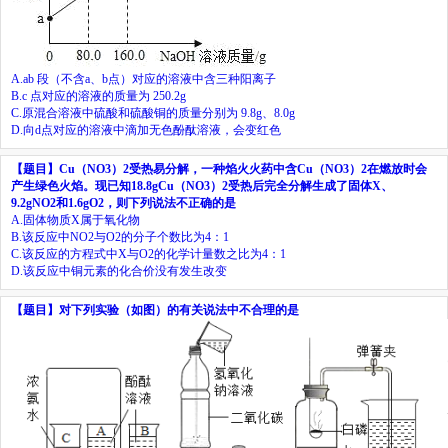
A.
ab
段（不含
a
、
b
点）对应的溶液中含三种阳离子
B.
c
点对应的溶液的质量为
250.2g
C.
原混合溶液中硫酸和硫酸铜的质量分别为
9.8g
、
8.0g
D.
向
d
点对应的溶液中滴加无色酚酞溶液，会变红色
【题目】
Cu
（
NO
3
）
2
受热易分解，一种焰火火药中含
Cu
（
NO
3
）
2
在燃放时会
产生绿色火焰。现已知
18.8gCu
（
NO
3
）
2
受热后完全分解生成了固体
X
、
9.2gNO
2
和
1.6gO
2
，则下列说法不正确的是
A.
固体物质
X
属于氧化物
B.
该反应中
NO
2
与
O
2
的分子个数比为
4
：
1
C.
该反应的方程式中
X
与
O
2
的化学计量数之比为
4
：
1
D.
该反应中铜元素的化合价没有发生改变
【题目】
对下列实验（如图）的有关说法中不合理的是