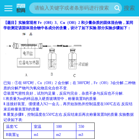
搜索
【题目】
实验室现有
Fe
（
OH
）
3
、
Cu
（
OH
）
2
和少量杂质的固体混合物，某同
学欲测定该固体混合物中各成分的含量，设计了如下实验
.
部分实验步骤如下：
已知：①在
68
℃时，
Cu
（
OH
）
2
会分解；在
500
℃时，
Fe
（
OH
）
3
会分解
.
二种物
质的分解产物均为氧化物且化合价不变
.
②装置气密性良好，试剂均足量，反应均完全，杂质不参与反应也不分解
.
Ⅰ
.
将质量为
m
的样品放入硬质玻璃管中，称量装置
B
的质量
.
Ⅱ
.
连接好装置。缓缓通入
N
2
一会儿，再开始加热并控制温度在
100
℃左右
.
反应结
束后称量装置
B
的质量
.
Ⅲ
.
重复步骤Ⅱ，控制温度在
550
℃左右
.
反应结束后再次称量装置
B
的质量
.
实验数据
记录如下表
:
温度
/
℃
室温
100
550
B
装置
/g
m
1
m
2
m
3