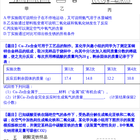
A.
甲实验既可说明分子在不停地运动，又可说明氨气溶于水显碱性
B.
乙实验通过塑料瓶变瘪可说明二氧化碳和氢氧化钠发生了反应
C.
丙实验可以测定空气中氧气的含量
D.
丁实验通过对比可得出铁生锈的所有条件
【题目】
Cu
–
Zn
合金可用于工艺品的制作。某化学兴趣小组的同学为了测定某铜
锌合金样品的组成，取
20
克样品于烧杯中，向其中分
5
次加入相同质量分数的稀硫
酸，使之充分反应，每次所用稀硫酸的质量均为
20 g
，剩余固体的质量记录于下
表：
实验次数
第
1
次
第
2
次
第
3
次
第
4
次
反应后剩余固体的质量（
g
）
17.4
14.8
12.2
10.8
试回答下列问题：
（
1
）
Cu
–
Zn
合金属于
___________
材料（“金属”或“有机合成”）。
（
2
）计算
Cu
–
Zn
合金完全反应时生成氢气的质量
___________
。（计算结果保留
2
位小数）
【题目】
已知碳酸亚铁在隔绝空气的条件下，受热易分解生成氧化亚铁和二氧化
碳；在空气中加热则生成氧化铁和二氧化碳。某化学兴趣小组用下图所示的装置
模拟炼铁过程，并测定某样品中碳酸亚铁的含量（该装置气密性良好，
B
中氢氧
化钠溶液足量可吸收
CO
2
）