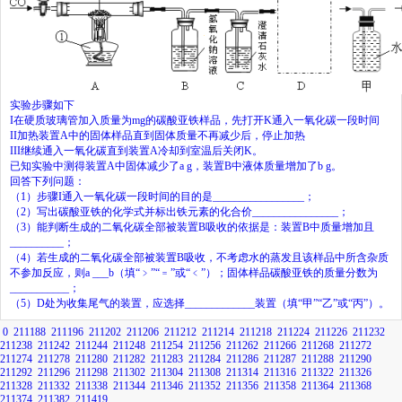
实验步骤如下
I
在硬质玻璃管加入质量为
mg
的碳酸亚铁样品，先打开
K
通入一氧化碳一段时间
II
加热装置
A
中的固体样品直到固体质量不再减少后，停止加热
III
继续通入一氧化碳直到装置
A
冷却到室温后关闭
K
。
已知实验中测得装置
A
中固体减少了
a g
，装置
B
中液体质量增加了
b g
。
回答下列问题：
（
1
）步骤
I
通入一氧化碳一段时间的目的是
_________________
；
（
2
）写出碳酸亚铁的化学式并标出铁元素的化合价
________________
；
（
3
）能判断生成的二氧化碳全部被装置
B
吸收的依据是：装置
B
中质量增加且
__________
；
（
4
）若生成的二氧化碳全部被装置
B
吸收，不考虑水的蒸发且该样品中所含杂质
不参加反应，则
a
___
b
（填“﹥”“﹦”或“﹤”）；固体样品碳酸亚铁的质量分数为
___________
；
（
5
）
D
处为收集尾气的装置，应选择
_____________
装置（填“甲”“乙”或“丙”）。
0
211188
211196
211202
211206
211212
211214
211218
211224
211226
211232
211238
211242
211244
211248
211254
211256
211262
211266
211268
211272
211274
211278
211280
211282
211283
211284
211286
211287
211288
211290
211292
211296
211298
211302
211304
211308
211314
211316
211322
211326
211328
211332
211338
211344
211346
211352
211356
211358
211364
211368
211374
211382
211419