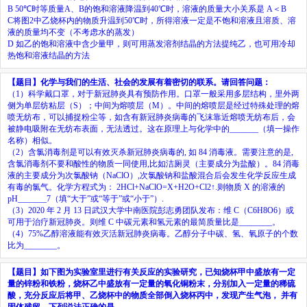
B 50℃
时等质量
A
、
B
的饱和溶液降温到
40℃
时，溶液的质量大小关系是
A
＜
B
C
将图
2
中乙烧杯内的物质升温到
50℃
时，所得溶液一定是不饱和溶液且溶质、溶
液的质量均不变（不考虑水的蒸发）
D
如乙的饱和溶液中含少量甲，则可用蒸发溶剂结晶的方法提纯乙，也可用冷却
热饱和溶液结晶的方法
【题目】
化学与我们的生活、社会的发展有着密切的联系。请回答问题：
（
1
）科学戴口罩，对于新冠肺炎具有预防作用。口罩一般采用多层结构，里外两
侧为单层纺粘层（
S
）；中间为熔喷层（
M
）。中间的熔喷层是经过特殊处理的熔
喷无纺布，可以捕捉粉尘等，如含有新冠肺炎病毒的飞沫靠近熔喷无纺布后，会
被静电吸附在无纺布表面，无法透过。这在原理上与化学中的
_______
（填一操作
名称）相似。
（
2
）含氯消毒剂是可以有效灭杀新冠肺炎病毒的
,
如
84
消毒液。需要注意的是
,
含氯消毒剂不要和酸性的物质一同使用
,
比如洁厕灵（主要成分为盐酸）。
84
消毒
液的主要成分为次氯酸钠（
NaClO
）
,
次氯酸钠和盐酸混合后会发生化学反应生成
有毒的氯气。化学方程式为：
2HCl+NaClO=X+H
2
O+Cl
2
↑.
则物质
X
的溶液的
pH
_______
7
（填
“
大于
”
或
“
等于
”
或
“
小于
”
）
.
（
3
）
2020
年
2
月
13
日武汉大学中南医院彭志勇团队发布：维
C
（
C
6
H
8
O
6
）或
可用于治疗新冠肺炎。则维
C
中碳元素和氢元素的最简质量比是
________
。
（
4
）
75%
乙醇溶液能有效灭活新冠肺炎病毒。乙醇分子中碳、氢、氧原子的个数
比为
________
。
【题目】
如下图为实验室里进行有关反应的实验研究，已知烧杯甲中盛放有一定
量的锌粉和铁粉，烧杯乙中盛放有一定量的氧化铜粉末，分别加入一定量的稀硫
酸，充分反应后将甲、乙烧杯中的物质全部倒入烧杯丙中，发现产生气泡，
并有
固体残留，下列说法正确的是