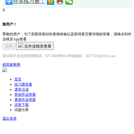
分享练习册：
X
致用户！
尊敬的用户，为了您获得更好的查阅体验以及获得更完整详细的答案，请移步到作
业精灵App查看
关闭
去作业精灵查看
违法和不良信息举报电话：027-86699610 举报邮箱：58377363@163.com
精英家教网
首页
练习册答案
课本点读
寒假作业答案
暑假作业答案
试卷下载
试题分类
退出登录