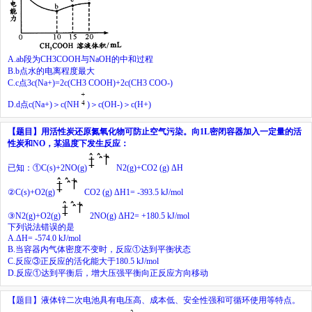
A.
ab
段为
CH
3
COOH
与
NaOH
的中和过程
B.
b
点水的电离程度最大
C.
c
点
3
c
(Na
+
)=2
c
(CH
3
COOH)+2
c
(CH
3
COO
-
)
D.
d
点
c
(Na
+
)
＞
c
(NH
)
＞
c
(OH
-
)
＞
c
(H
+
)
【题目】
用活性炭还原氮氧化物可防止空气污染。向
1L
密闭容器加入一定量的活
性炭和
NO
，某温度下发生反应：
已知：①
C(s)+2NO(g)
N
2
(g)+CO
2
(g) ΔH
②
C(s)+O
2
(g)
CO
2
(g) ΔH
1
= -393.5 kJ/mol
③
N
2
(g)+O
2
(g)
2NO(g) ΔH
2
= +180.5 kJ/mol
下列说法错误的是
A.
ΔH= -574.0 kJ/mol
B.
当容器内气体密度不变时，反应①达到平衡状态
C.
反应③正反应的活化能大于
180.5 kJ/mol
D.
反应①达到平衡后，增大压强平衡向正反应方向移动
【题目】
液体锌二次电池具有电压高、成本低、安全性强和可循环使用等特点。