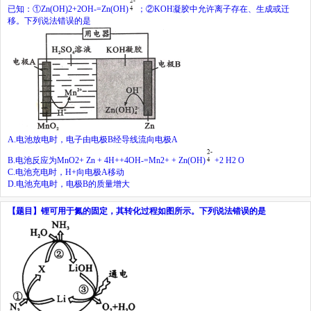
已知：①
Zn(OH)
2
+2OH
-
=Zn(OH)
；②
KOH
凝胶中允许离子存在、生成或迁
移。下列说法错误的是
A.
电池放电时，电子由电极
B
经导线流向电极
A
B.
电池反应为
MnO
2
+ Zn + 4H
+
+4OH
-
=Mn
2+
+ Zn(OH)
+2 H
2
O
C.
电池充电时，
H
+
向电极
A
移动
D.
电池充电时，电极
B
的质量增大
【题目】
锂可用于氮的固定，其转化过程如图所示。下列说法错误的是