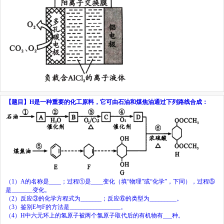
【题目】
H
是一种重要的化工原料，它可由石油和煤焦油通过下列路线合成：
（
1
）
A
的名称是
____
；过程①是
____
变化（填
“
物理
”
或
“
化学
”
，下同），过程⑤
是
_______
变化。
（
2
）反应③的化学方程式为
_______
；反应⑥的类型为
_________
。
（
3
）鉴别
E
与
F
的方法是
_________________
。
（
4
）
H
中六元环上的氢原子被两个氯原子取代后的有机物有
___
种。