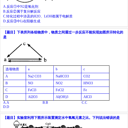
A.
反应①中
N
2
是氧化剂
B.
反应②属于复分解反应
C.
转化过程中涉及的
H
2
O
、
LiOH
都属于电解质
D.
反应③中
Li
在阳极生成
【题目】
下表所列各组物质中，物质之间通过一步反应不能实现如图所示转化的
是
选项物质
a
b
c
A
Na
2
CO
3
NaHCO
3
CO
2
B
NO
NO
2
HNO
3
C
FeCl
3
FeCl
2
Fe
D
Al
2
O
3
Al(OH)
3
AlCl
3
A.
A
B.
B
C.
C
D.
D
【题目】
实验室利用下图所示装置测定水中氢氧元素之比。下列说法错误的是