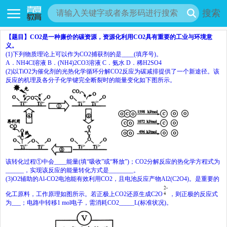
搜索
【题目】
CO
2
是一种廉价的碳资源，资源化利用
CO
2
具有重要的工业与环境意
义。
(1)
下列物质理论上可以作为
CO
2
捕获剂的是
____
(
填序号
)
。
A
．
NH
4
Cl
溶液
B
．
(NH
4
)
2
CO
3
溶液
C
．氨水
D
．稀
H
2
SO
4
(2)
以
TiO
2
为催化剂的光热化学循环分解
CO
2
反应为碳减排提供了一个新途径。该
反应的机理及各分子化学键完全断裂时的能量变化如下图所示。
该转化过程①中会
____
能量
(
填
“
吸收
”
或
“
释放
”)
；
CO
2
分解反应的热化学方程式为
______
，实现该反应的能量转化方式是
________
。
(3)O
2
辅助的
Al-CO
2
电池能有效利用
CO
2
，且电池反应产物
Al
2
(C
2
O
4
)
。是重要的
化工原料，工作原理如图所示。若正极上
CO
2
还原生成
C
2
O
，则正极的反应式
为
___
；电路中转移
1 mol
电子，需消耗
CO
2
_____
L(
标准状况
)
。