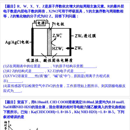
【题目】
R
、
W
、
X
、
Y
、
Z
是原子序数依次增大的短周期主族元素。
R
的最外层
电子数是内层电子数的两倍，
X
2
W
2
可用于呼吸面具，
Y
的主族序数与周期数相
等，
Z
的氢化物的分子式为
H
2
Z
。回答下列问题：
(1)Z
在周期表中的位置是
_____
，
Y
的原子结构示意图
_______
。
(2)R
2
Z
的结构式是
_______
，
X
2
Z
2
的电子式是
______
。
(3)XYW
2
溶液呈
____
性
(
填
“
酸
”
、
“
碱
”
或
“
中
”)
，原因是
(
用离子方程式表
示
)
________
。
(4)
某传感器可以检测空气中
ZW
2
的含量，工作原理如上图所示。则其阴极电极反
应式为
____
。
【题目】
室温下，用
0.10mol/L CH
3
COOH
溶液滴定
10.00mL
浓度均为
0.10 mol/L
NaOH
和
NH
3
·H
2
O
的混合液，混合溶液的相对导电能力随乙酸滴入的变化曲线如
下图所示。已知：
K
a
(CH
3
COOH)=1. 8×10
-5
，
K
b
( NH
3
·H
2
O) =1. 8× l0
-5
。下列
叙述错误的是