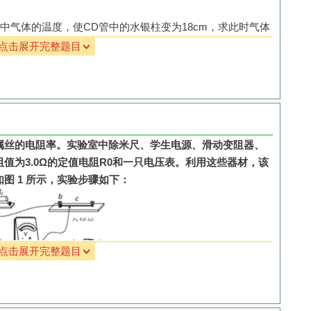
中气体的温度，使
CD
管中的水银柱变为
18cm
，求此时气体
点击展开完整题目
属丝的电阻率。实验室中除米尺、学生电源、滑动变阻器、
阻值为
3.0Ω
的定值电阻
R
0
和一只电压表。利用这些器材，该
如图
1
所示，实验步骤如下：
点击展开完整题目