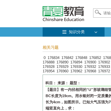
知识分类
相关习题
0
176834
176842
176848
176852
1768
176888
176890
176894
176900
176902
176928
176929
176930
176932
176933
176954
176960
176962
176968
176972
科目：
来源：
题型：
【题目】
有一内径相同的“
U
”形玻璃细
BC
长度为
19cm
。用水银封闭一定质量
长为
4cm
，如图所示。已知大气压强为
7
端竖直向上，求：