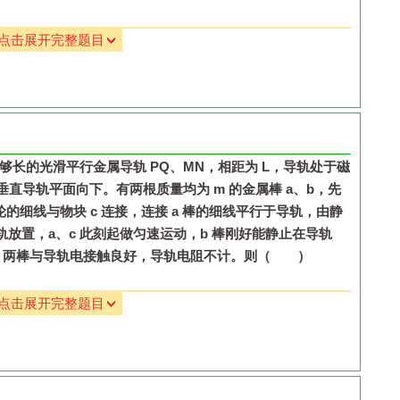
点击展开完整题目
够长的光滑平行金属导轨
PQ
、
MN
，相距为
L
，导轨处于磁
方向为由
O
指向
S
垂直导轨平面向下。有两根质量均为
m
的金属棒
a
、
b
，先
磁场方向均与
Ox
方向相同
轮的细线与物块
c
连接，连接
a
棒的细线平行于导轨，由静
轨放置，
a
、
c
此刻起做匀速运动，
b
棒刚好能静止在导轨
，两棒与导轨电接触良好，导轨电阻不计。则（ ）
点击展开完整题目
能等于
a
、
c
增加的动能