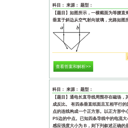
科目：
来源：
题型：
A.
若
，则金属杆在导
【题目】
如图所示，一横截面为等腰直
垂直于斜边从空气射向玻璃，光路如图
B.
若
，则金属杆在导
C.
若给金属杆水平向右的速度
D.
若给金属杆水平向右的速度
A.
玻璃对
a
光的折射率小于对
b
光的折射
B.
a
光和
b
光由空气进入玻璃棱镜后频率
查看答案和解析>>
C.
在相同条件下进行双缝干涉实验，
a
光
D.
a
光和
b
光以相同的入射角由玻璃射向
科目：
来源：
题型：
【题目】
通电长直导线周围存在磁场，
成反比。
有四条垂直纸面且互相平行的
点的连线构成一个正方形。以正方形中
PS
边的中点。已知四条导线中的电流大
感应强度大小为
B
，则下列叙述正确