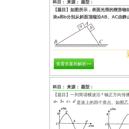
科目：
来源：
题型：
C.
b
棒放上导轨后，物块
c
减少的重力
【题目】
如图所示，表面光滑的楔形物
块
a
和
b
分别从斜面顶端沿
AB
、
AC
由静
D.
b
棒放上导轨后，
a
棒中电流大小是
A.
两物块所受重力冲量相同
B.
两物块的动量改变量相同
查看答案和解析>>
C.
两物块的动能改变量相同
D.
两物块到达斜面底端时重力的瞬时功
科目：
来源：
题型：
【题目】
一列简谐横波沿
轴正方向传
是波上的四个质点。如图乙