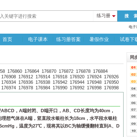
练习册
电子
首页
电子课本
练习册答案
暑假作业
试卷下
同
58
176860
176864
176870
176872
176878
176884
176908
176912
176914
176918
176920
176924
176926
176934
176936
176938
176942
176944
176948
176950
176974
176978
176984
176990
176992
176998
176998
管
ABCD
，
A
端封闭、
D
端开口，
AB
、
CD
长度均为
40cm
，
的理想气体在
A
端，竖直段水银柱长为
18cm
，水平段水银柱
5cmHg
，温度为
27
℃，现将其以
BC
为轴缓慢翻转直到
A
、
D