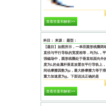
A.
在
x
2
和
x
4
处电势能相等
B.
由
x
1
运动到
x
3
的过程中电势能增大
查看答案和解析>>
C.
由
x
1
运动到
x
4
的过程中电场力先增大
D.
由
x
1
运动到
x
4
的过程中电场力先减小
科目：
来源：
题型：
【题目】
如图所示，一单匝圆形线圈两
直径与平行导轨的宽度相等，均为
L
，平
强磁场中，圆形线圈处于垂直纸面向外
度为
L
的金属杆垂直放置在平行导轨上，
间动摩擦因数为
μ
，最大静摩擦力等于滑
重力加速度为
g
。下面说法正确的是
查看答案和解析>>