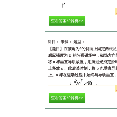
查看答案和解析>>
A.
四条导线在
O
点的磁感应强度等于零
科目：
来源：
题型：
B.
四条导线在
M
点的磁感应强度大小为
【题目】
在倾角为
θ
的斜面上固定两根足
C.
与纸面交点为
S
的导线所受安培力的
感应强度为
B
的匀强磁场中，磁场方向
D.
在
x
轴上坐标为
r
且
r
>0
的任一点，其
将
a
棒垂直导轨放置，用跨过光滑定滑
止释放
c
，
此后某时刻，将
b
也垂直导
上。
a
棒在运动过程中始终与导轨垂直
查看答案和解析>>
A.
物块
c
的质量是
m
sin
θ
B.
棒放上导轨前，物块
c
减少的重力势