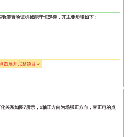
柱
a
、
b
之间，用米尺测量
ab
之间的长度
l
＝
0.90m
。用螺旋
所示，读得其直径
D
＝
______
mm
。
实验装置验证机械能守恒定律，其主要步骤如下：
代替导线将图
3
所示的实物图连接完整。
（
________
）
于合适位置，然后调节线夹
c
的位置，经过多次实验发现：
到最大值。由此可得金属丝的总电阻
R
＝
_____
Ω
。
丝的电阻率
ρ
＝
_____
Ω
·
m
。（保留两位有效数字）
点击展开完整题目
相连，
P
底端固定了一竖直宽度为
d
的轻质遮光条。托住
P
，
刻度尺测出遮光条所在位置
A
与固定在铁架台上的光电门
B
记下遮光条通过光电门的时间为
t
，则遮光条通过光电门时的
证机械能守恒定律，还需测量的物理量是
变化关系如图7所示，
x
轴正方向为场强正方向，带正电的点
_____________
（用
能守恒定律的表达式是
___________________