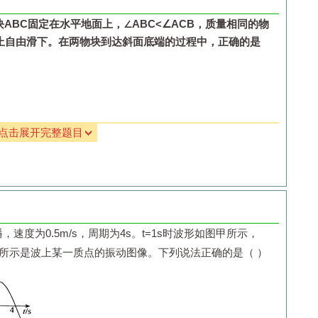
势能等于回路消耗的电能
块
ABC
固定在水平地面上，
∠
ABC
<∠
ACB
，质量相同的物
止自由滑下。在两物块到达斜面底端的过程中，正确的是
点击展开完整题目
率相同
播，速度为
0.5m/s
，周期为
4s
。
t
=1s
时波形如图甲所示，
所示是波上某一质点的振动图像。下列说法正确的是（ ）