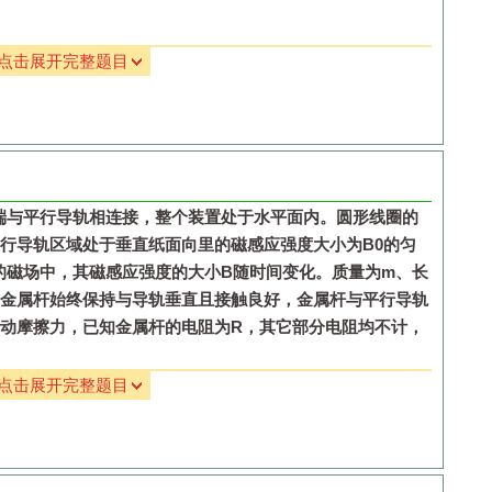
点击展开完整题目
后减小
后增大
端与平行导轨相连接，整个装置处于水平面内。圆形线圈的
行导轨区域处于垂直纸面向里的磁感应强度大小为
B
0
的匀
的磁场中，其磁感应强度的大小
B
随时间变化。质量为
m
、长
金属杆始终保持与导轨垂直且接触良好，金属杆与平行导轨
动摩擦力，已知金属杆的电阻为
R
，其它部分电阻均不计，
点击展开完整题目