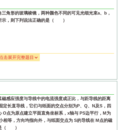
轨上保持静止
角三角形的玻璃棱镜，两种颜色不同的可见光细光束
a
、
b
，
所示，则下列说法正确的是（ ）
轨上保持静止
，且
，则金属杆匀速运动
，且
，则金属杆匀速运动
率
点击展开完整题目
都变小
的条纹间距比
b
光小
空气，若逐渐增大入射角，则
a
光先发生全反射
其磁感应强度与导线中的电流强度成正比，与距导线的距离
固定长直导线，它们与纸面的交点分别为
P
、
Q
、
N
及
S
，四
心
O
点为原点建立平面直角坐标系，
x
轴与
PS
边平行，
M
为
小相等，方向均指向外，与纸面交点为
S
的导线在
M
点的磁
的是（ ）