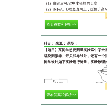
（1）翻转后
AB
管中水银柱的长度；
（2）保持
A
、
D
端竖直向上，缓慢升高
A
的温度。
查看答案和解析>>
科目：
来源：
题型：
【题目】
某同学想要测量实验室中某金
螺旋测微器、开关和导线外，还有一个
同学设计如下实验进行测量，实验原理
查看答案和解析>>