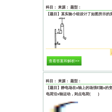
（
1
）把粗细均匀的平直金属丝接在接线
科目：
来源：
题型：
测微器测量该金属丝的直径，示数如图
2
【题目】
某实验小组设计了如图所示的
（
2
）根据实验原理图
1
，请你用笔划线
（
3
）闭合开关，将滑动变阻器的滑片置
ac
段金属丝的长度为
0.30m
时电压表达
（
4
）根据以上所测数据，可计算出金属
(1)
物块
P
、
Q
用跨过光滑定滑轮的轻绳
查看答案和解析>>
使系统处于静止状态（如图所示），用
之间的高度
h
。
(2)
现将物块
P
从图示位置由静止释放，
科目：
来源：
题型：
速度大小
v
=
____________
。
(3)
【题目】
己知当地的重力加速度为
静电场在
x
轴上的场强
g
，为了验
E
随
x
的
相应的文字及字母表示）。
电荷沿
x
轴运动，则点电荷( )
(4)
利用上述测量的实验数据，验证机械