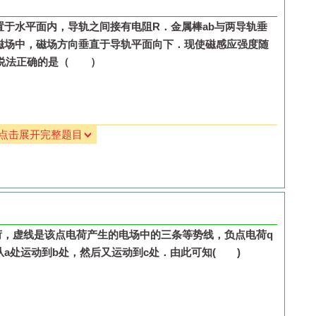
置于水平面内，导轨之间接有电阻
R
．金属棒
ab
与两导轨垂
磁场中，磁场方向垂直于导轨平面向下．现使磁感应强度随
列说法正确的是（ ）
点击展开完整题目
荷，虚线是该点电荷产生的电场中的三条等势线，负点电荷
q
从
a
处运动到
b
处，然后又运动到
c
处．由此可知
( )