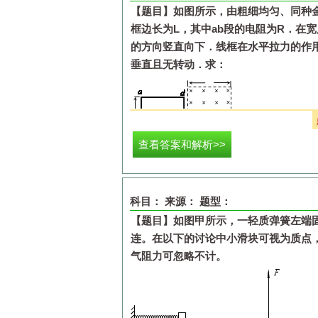
【题目】
如图所示，由粗细均匀、同种
框边长为
L
，其中
ab
段的电阻为
R
．在宽
的方向竖直向下．线框在水平拉力的作
(4)
乙同学把两小球都换为钢球，且质量
垂直且无转动．求：
显示出两个小球所受向心力的比值为
1
∶
4
半径之比为
_______
。
查看答案和解析>>
（
1
）在线框的
cd
边刚进入磁场时，
bc
（
2
）为维持线框匀速运动，水平拉力的
（
3
）在线框通过磁场的整个过程中，
bc
科目：
来源：
题型：
【题目】
如图甲所示，一轻质弹簧左端
连。在以下的讨论中小滑块可视为质点
气阻力可忽略不计。