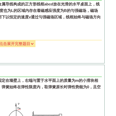
金属导线构成的正方形线框
abcd
放在光滑的水平桌面上，线
度也为
L
的区域内存在着磁感应强度为
B
的匀强磁场，磁场
用下以恒定的速度
v
通过匀强磁场区域，线框始终与磁场方向
相等，如图乙所示，实验中观察到标尺上黑白相间的等分格
。由圆周运动知识可以判断与皮带连接的变速轮塔相对应的
点击展开完整题目
边两端的电压
U
bc
；
大小
F
；
边金属导线上产生的热量
Q
bc
．
固定在墙壁上，右端与置于水平面上的质量为
m
的小滑块相
，弹簧始终在弹性限度内，取弹簧原长时弹性势能为
0
，且空