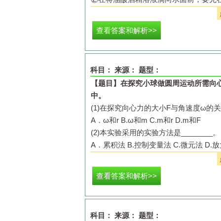
（
2
）写出电子在
M
、
N
间作匀速圆周运
_________________
。
（
3
）若已知电子在
M
、
N
间作匀速圆周
(3)
如图反映“用油膜法估测分子的大小”
（
4
）根据该小组同学的探索，请提出估
查看答案和解析>>
____________
（用符号表示）。
科目：
来源：
题型：
【题目】
在探究小球做圆周运动所需向
中。
(4)
在做“用油膜法估测分子大小”的实
(1)
在探究向心力的大小
F
与角速度
ω
的关
滴管测得
N
滴这种油酸酒精溶液的总体
A
．
ω
和
r
B.
ω
和
m
C.
m
和
r
D.
m
和
F
出油膜的边界线，再把玻璃板放在画有
(2)
本实验采用的实验方法是
________
。
正方形个数为
x
。
A
．累积法
B.
控制变量法
C.
微元法
D.
放
①用以上字母表示油酸分子直径的大小
d
(3)
甲同学在进行如图甲所示的实验，他
②从图中数得油膜占有的小正方形个数
的正确结果是
______________
。
查看答案和解析>>
科目：
来源：
题型：