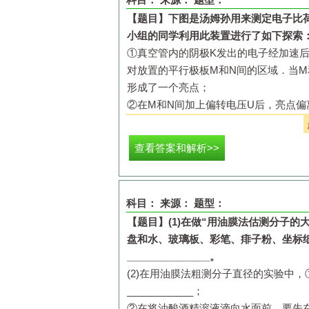
【题目】
下图是汤姆孙用来测定电子比
小组的同学利用此装置进行了如下探索
①真空管内的阴极
K
发出的电子经加速
对放置的平行极板
M
和
N
间的区域．当
M
形成了一个亮点；
②在
M
和
N
间加上偏转电压
U
后，亮点偏
③在
M
和
N
之间再加上垂直于纸面向外的
电子在
M
、
N
间作匀速直线运动，亮点重
查看答案和解析>>
④撤去
M
和
N
间的偏转电压
U
，只保留磁
若视荧光屏为平面，测得
P
、
P
2
的距离
已知
M
和
N
极板的长度为
L
1
，间距为
d
，
科目：
来源：
题型：
受的重力和电子间的相互作用．
【题目】
(1)
在做“用油膜法估测分子的
盘和水、玻璃板、彩笔、痱子粉、坐标
_______________
。
(2)
在用油膜法粗测分子直径的实验中，
____________
；
（
1
）求电子在
M
、
N
间作匀速直线运动
②在将油酸酒精溶液滴向水面前，要先