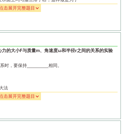
动的轨迹半径
r
与
L
1
、
L
2
及
y
之间的关系式；
点击展开完整题目
运动的轨迹半径
r
，求电子的比荷；
实验中的
4
个步骤，将它们按操作先后顺序排列应是
算电子比荷的其他方案及需要测量的物理量．
心力的大小
F
与质量
m
、角速度
ω
和半径
r
之间的关系的实验
验中，已知实验室中使用的油酸酒精溶液的体积浓度为
A
，又用
系时，要保持
_________
相同。
积为
V
，将一滴这种溶液滴在浅盘中的水面上，在玻璃板上描
边长为
a
的正方形小格的纸上，如图所示，测得油膜占有的小
大法
=
________
；
是在研究向心力的大小
F
与
____________
的关系。可以得到
点击展开完整题目
为
x
=
_____________
。