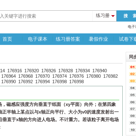
练习册
电子
首页
电子课本
练习册答案
暑假作业
试卷下
同
14
176916
176920
176926
176928
176934
176940
176964
176968
176970
176974
176976
176980
176982
176990
176992
176994
176998
176998
场，磁感应强度方向垂直于纸面（xy平面）向外；在第四象
轴正半轴上某点以与x轴正向平行、大小为v
0
的速度发射出一
沿垂直于x轴的方向进人电场。不计重力。若该粒子离开电场
：