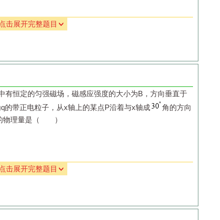
点击展开完整题目
比值；
中有恒定的匀强磁场，磁感应强度的大小为
B
，方向垂直于
为
q
的带正电粒子，从
x
轴上的某点
P
沿着与
x
轴成
角的方向
定的物理量是（ ）
点击展开完整题目
B.
粒子运动的半径
D.
粒子做圆周运动的周期