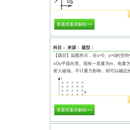
查看答案和解析>>
（1）
电场强度大小与磁感应强度大小的
科目：
来源：
题型：
（2）
该粒子在电场中运动的时间。
【题目】
如图所示，在
x
>0
、
y
>0
的空间
xOy
平面向里。现有一质量为
m
、电量
射人磁场。不计重力影响，则可以确
查看答案和解析>>
A.
粒子在磁场中运动的时间
C.
粒子从射入到射出的速度偏转角