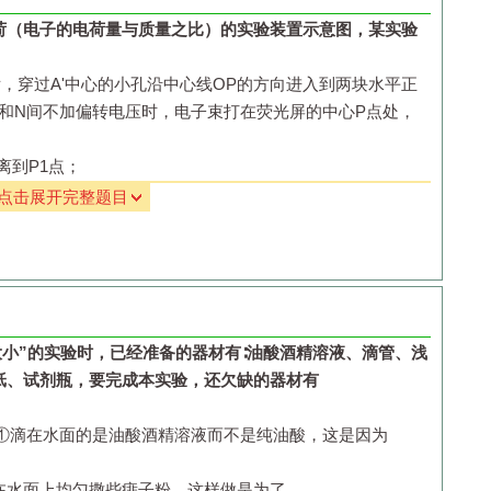
荷（电子的电荷量与质量之比）的实验装置示意图，某实验
：
后，穿过
A'
中心的小孔沿中心线
OP
的方向进入到两块水平正
和
N
间不加偏转电压时，电子束打在荧光屏的中心
P
点处，
离到
P
1
点；
匀强磁场，调节磁场的强弱，当磁感应强度的大小为
B
时，
点击展开完整题目
新回到
P
点；
场
B
，电子在
M
、
N
间作匀速圆周运动，亮点偏离到
P
2
点．
为
y
．
它们的右端到荧光屏中心
P
点的水平距离为
L
2
，不计电子所
大小”的实验时，已经准备的器材有∶油酸酒精溶液、滴管、浅
纸、试剂瓶，要完成本实验，还欠缺的器材有
①滴在水面的是油酸酒精溶液而不是纯油酸，这是因为
时的速度大小；
在水面上均匀撒些痱子粉，这样做是为了