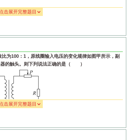
点击展开完整题目
大
小
数比为
100
：
1
，原线圈输入电压的变化规律如图甲所示，副
阻器的触头。则下列说法正确的是（ ）
点击展开完整题目
B.
副线圈输出电压的有效值为
3.1V
减小
D.
P
向左移动时，变压器的输出功率增加