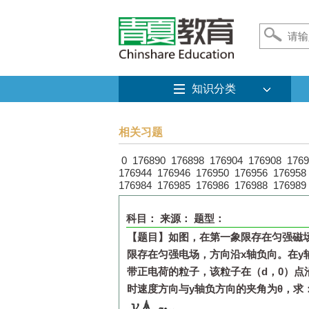
知识分类
相关习题
0
176890
176898
176904
176908
1769
176944
176946
176950
176956
176958
176984
176985
176986
176988
176989
科目：
来源：
题型：
【题目】
如图，在第一象限存在匀强磁
限存在匀强电场，方向沿x轴负向。在y
带正电荷的粒子，该粒子在（d，0）
点
时速度方向与
y
轴负方向的夹角为
θ
，求