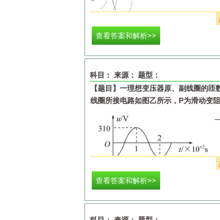
查看答案和解析>>
A.
O
为正电荷
B.
在整个过程中
q
的电势能先变小后变
C.
在整个过程中
q
的加速度先变大后变
D.
在整个过程中，电场力做功为零
科目：
来源：
题型：
【题目】
一理想变压器原、副线圈的匝
线圈所接电路如图乙所示，
P
为滑动变
查看答案和解析>>
A.
副线圈输出电压的频率为
50Hz
C.
P
向左移动时，原、副线圈的电流比
科目：
来源：
题型：