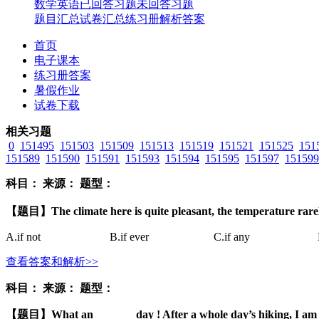
数学
英语
已回答习题
未回答习题
题目汇总
试卷汇总
练习册解析答案
首页
电子课本
练习册答案
暑假作业
试卷下载
相关习题
0
151495
151503
151509
151513
151519
151521
151525
151
151589
151590
151591
151593
151594
151595
151597
151599
科目：
来源：
题型：
【题目】
The climate here is quite pleasant, the temperature rar
A.
if not
B.
if ever
C.
if any
查看答案和解析>>
科目：
来源：
题型：
【题目】
What an _______day ! After a whole day’s hiking, I am