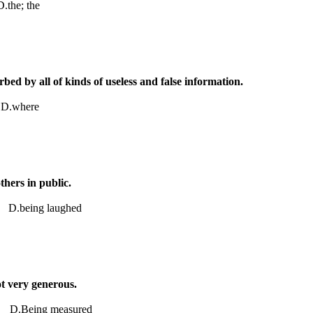
D.
the; the
rbed by all of kinds of useless and false information.
D.
where
thers in public.
D.
being laughed
ot very generous.
D.
Being measured