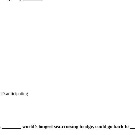
D.
anticipating
_______ world’s longest sea-crossing bridge, could go back to _