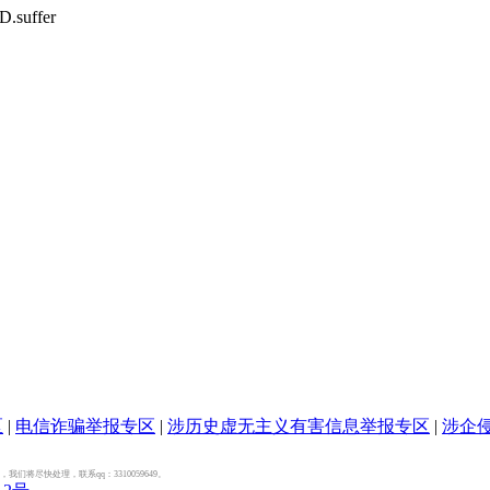
D.
suffer
区
|
电信诈骗举报专区
|
涉历史虚无主义有害信息举报专区
|
涉企
尽快处理，联系qq：3310059649。