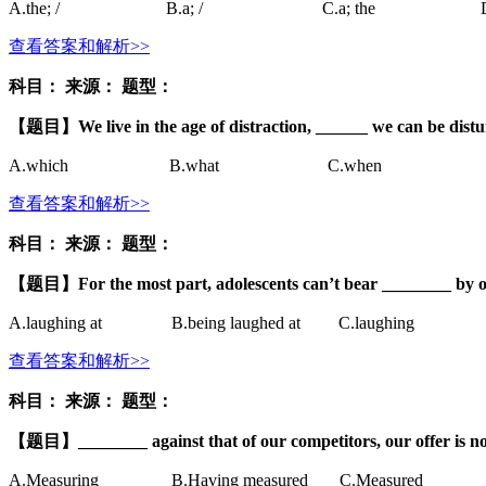
A.
the; /
B.
a; /
C.
a; the
查看答案和解析>>
科目：
来源：
题型：
【题目】
We live in the age of distraction, ______ we can be distu
A.
which
B.
what
C.
when
查看答案和解析>>
科目：
来源：
题型：
【题目】
For the most part, adolescents can’t bear ________ by o
A.
laughing at
B.
being laughed at
C.
laughing
查看答案和解析>>
科目：
来源：
题型：
【题目】
________ against that of our competitors, our offer is n
A.
Measuring
B.
Having measured
C.
Measured