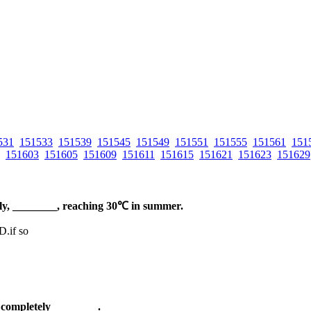
531
151533
151539
151545
151549
151551
151555
151561
151
151603
151605
151609
151611
151615
151621
151623
151629
ely, ________, reaching 30
℃
in summer.
D.
if so
 completely ________.