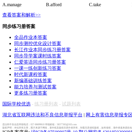
A.
manage
B.
afford
C.
take
查看答案和解析>>
同步练习册答案
全品作业本答案
同步测控优化设计答案
长江作业本同步练习册答案
同步导学案课时练答案
仁爱英语同步练习册答案
一课一练创新练习答案
时代新课程答案
新编基础训练答案
能力培养与测试答案
更多练习册答案
国际学校优选
-
练习册列表
-
试题列表
湖北省互联网违法和不良信息举报平台
|
网上有害信息举报专
违法和不良信息举报电话：027-86699610 举报邮箱：58377363@163.com
版权声明：本站所有文章，图片来源于网络，著作权及版权归原作者所有，转载无意侵犯版权，如有侵权，请作者速来函告知，我们将