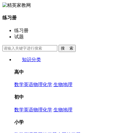
练习册
练习册
试题
知识分类
高中
数学
英语
物理
化学
生物
地理
初中
数学
英语
物理
化学
生物
地理
小学