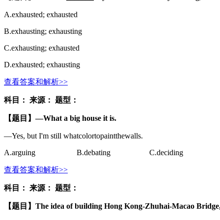
A.exhausted; exhausted
B.exhausting; exhausting
C.exhausting; exhausted
D.exhausted; exhausting
查看答案和解析>>
科目：
来源：
题型：
【题目】
—
What a big house it is.
—
Yes, but I'm still
what
color
to
paint
the
walls.
A.
arguing
B.
debating
C.
deciding
查看答案和解析>>
科目：
来源：
题型：
【题目】
The idea of building Hong Kong-Zhuhai-Macao Bridge, _