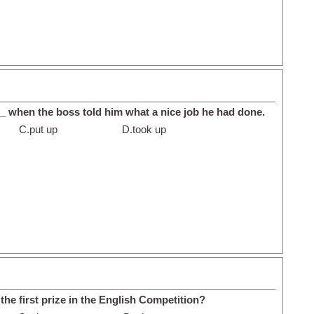
 when the boss told him what a nice job he had done.
C.
put up
D.
took up
 the first prize in the English Competition?