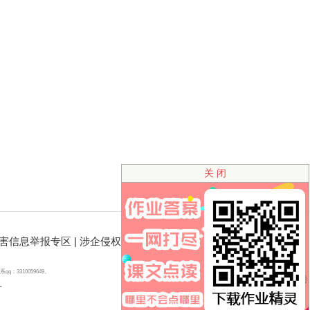
关 闭
害信息举报专区
|
涉企侵权举报专区
310059649。
号