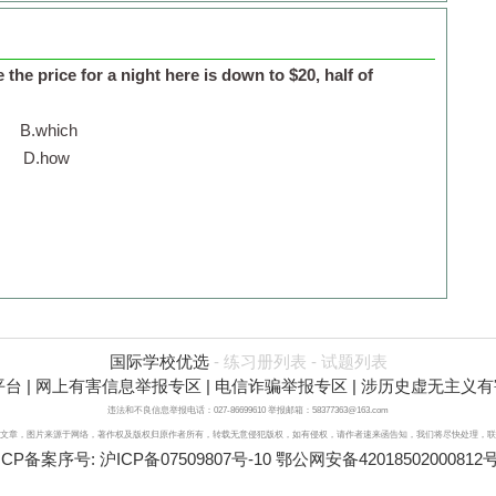
the price for a night here is down to $20, half of
B.
which
D.
how
国际学校优选
-
练习册列表
-
试题列表
平台
|
网上有害信息举报专区
|
电信诈骗举报专区
|
涉历史虚无主义有
违法和不良信息举报电话：027-86699610 举报邮箱：58377363@163.com
文章，图片来源于网络，著作权及版权归原作者所有，转载无意侵犯版权，如有侵权，请作者速来函告知，我们将尽快处理，联系qq：3
ICP备案序号:
沪ICP备07509807号-10
鄂公网安备42018502000812