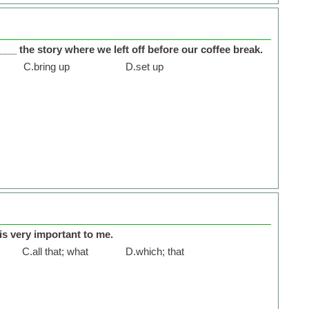
____ the story where we left off before our coffee break.
C.
bring up
D.
set up
 is very important to me.
C.
all that; what
D.
which; that