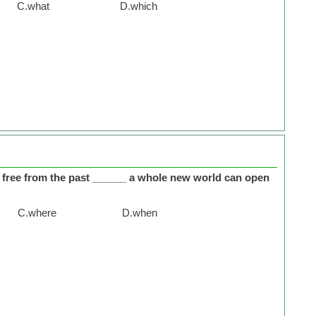
C.
what
D.
which
k free from the past ______ a whole new world can open
C.
where
D.
when