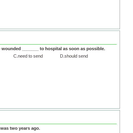
 wounded _______ to hospital as soon as possible.
C.
need to send
D.
should send
 was two years ago.