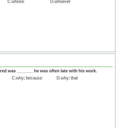
C.
whose
D.
whoever
red was _______ he was often late with his work.
C.
why; because
D.
why; that