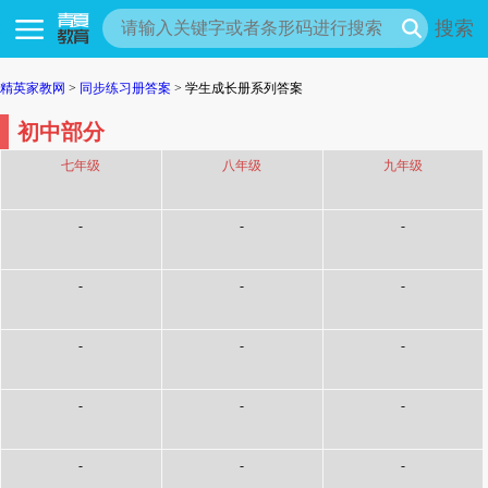
搜索
精英家教网
>
同步练习册答案
> 学生成长册系列答案
初中部分
七年级
八年级
九年级
-
-
-
-
-
-
-
-
-
-
-
-
-
-
-