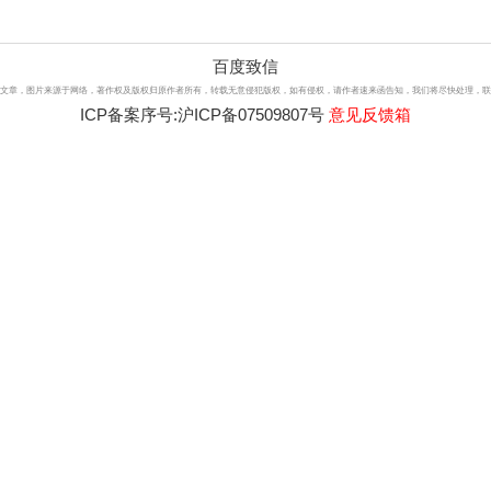
百度致信
文章，图片来源于网络，著作权及版权归原作者所有，转载无意侵犯版权，如有侵权，请作者速来函告知，我们将尽快处理，联系qq：3
ICP备案序号:
沪ICP备07509807号
意见反馈箱