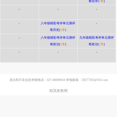
卷化学(
1本
)
-
-
-
-
八年级精彩考评单元测评
-
卷历史(
1本
)
-
八年级精彩考评单元测评
九年级精彩考评单元测评
卷政治(
1本
)
卷政治(
1本
)
-
-
-
违法和不良信息举报电话：027-86699610 举报邮箱：58377363@163.com
精英家教网