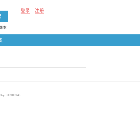
登录
注册
课本
载
310059649。