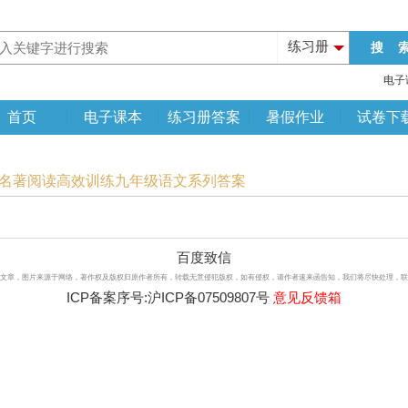
练习册
电子
首页
电子课本
练习册答案
暑假作业
试卷下
生名著阅读高效训练九年级语文系列答案
百度致信
文章，图片来源于网络，著作权及版权归原作者所有，转载无意侵犯版权，如有侵权，请作者速来函告知，我们将尽快处理，联系qq：3
ICP备案序号:
沪ICP备07509807号
意见反馈箱