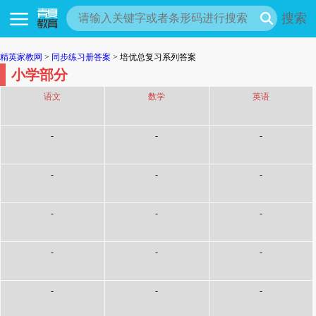
搜索
精英家教网
>
同步练习册答案
> 培优总复习系列答案
小学部分
语文
数学
英语
-
-
-
-
-
-
-
-
-
-
-
-
-
-
-