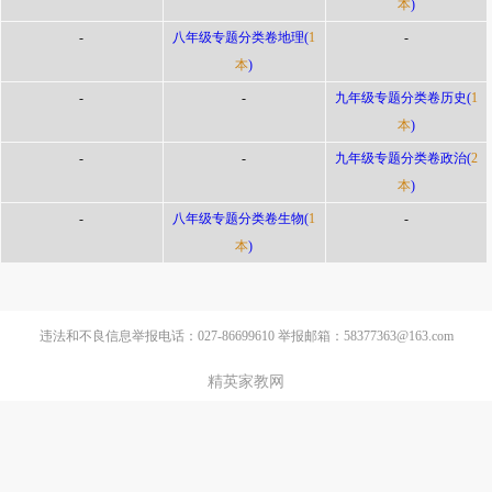
本
)
-
八年级专题分类卷地理(
1
-
本
)
-
-
九年级专题分类卷历史(
1
本
)
-
-
九年级专题分类卷政治(
2
本
)
-
八年级专题分类卷生物(
1
-
本
)
违法和不良信息举报电话：027-86699610 举报邮箱：58377363@163.com
精英家教网