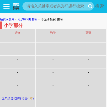
搜索
精英家教网
>
同步练习册答案
> 培优好卷系列答案
小学部分
语文
数学
英语
-
-
-
-
-
-
-
-
-
-
-
-
五年级培优好卷语文(
1本
)
-
-