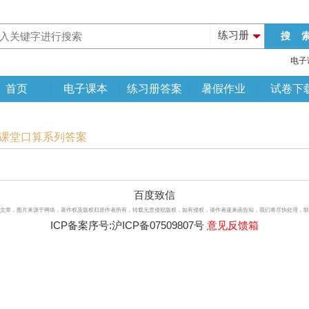
练习册
电子
首页
电子课本
练习册答案
暑假作业
试卷下
改课堂口算系列答案
百度致信
文章，图片来源于网络，著作权及版权归原作者所有，转载无意侵犯版权，如有侵权，请作者速来函告知，我们将尽快处理，联系qq：3
ICP备案序号:
沪ICP备07509807号
意见反馈箱