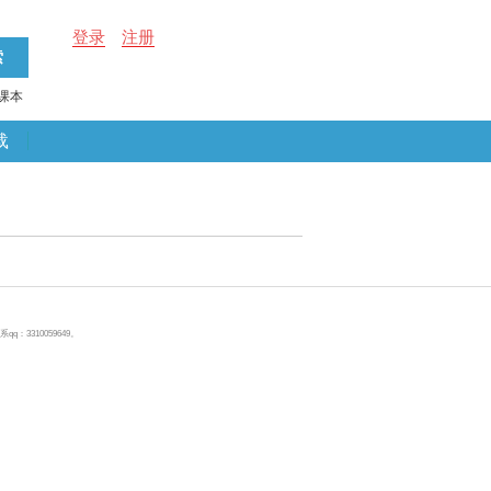
登录
注册
课本
载
310059649。