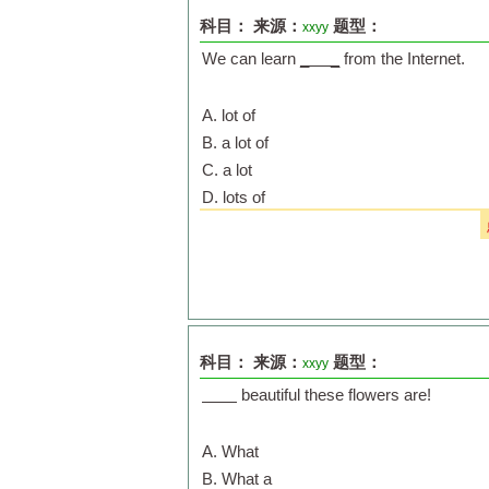
科目：
来源：
题型：
xxyy
We can learn
_ _
from the Internet.
A. lot of
B. a lot of
C. a lot
D. lots of
科目：
来源：
题型：
xxyy
beautiful these flowers are!
A. What
B. What a