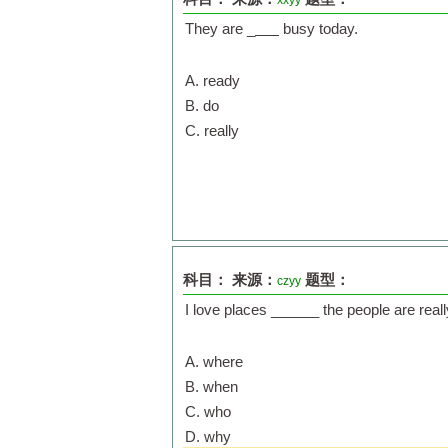
xxyy
They are _
busy today.
A. ready
B. do
C. really
科目：
来源：
题型：
czyy
I love places ______ the people are really
A. where
B. when
C. who
D. why