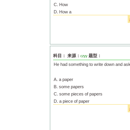
C. How
D. How a
科目：
来源：
题型：
czyy
He had something to write down and
A. a paper
B. some papers
C. some pieces of papers
D. a piece of paper