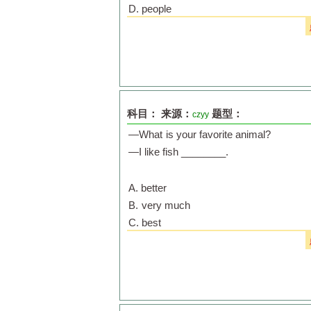
D. people
科目：
来源：
题型：
czyy
—What
is your favorite animal?
—I like fish ________.
A. better
B.
very much
C. best
D. very good