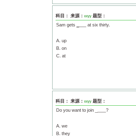
科目：
来源：
题型：
xxyy
Sam gets
_
at six thirty.
A. up
B. on
C. at
科目：
来源：
题型：
xxyy
Do you want to join _
?
A. we
B. they