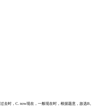
般过去时，
C. now
现在，一般现在时，根据题意，故选
B
。