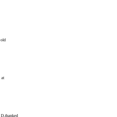
old
 at
D.
thanked