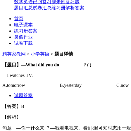
数学
英语
已回答习题
未回答习题
题目汇总
试卷汇总
练习册解析答案
首页
电子课本
练习册答案
暑假作业
试卷下载
精英家教网
>
小学英语
>
题目详情
【题目】
—
What did you do __________? ( )
—
I watches TV.
A.
tomorrow
B.
yesterday
C.
now
试题答案
【答案】
B
【解析】
句意：—你干什么来
？—我看电视来。看到
did
可知时态用一般