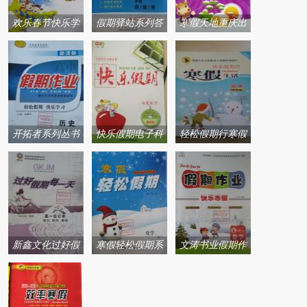
欢乐春节快乐学
假期驿站系列答
寒假天地重庆出
系列答案
案
版社系列答案
开拓者系列丛书
快乐假期电子科
轻松假期行寒假
高中新课标假期
技大学出版社系
生活系列答案
作业寒假作业系
列答案
列答案
新鑫文化过好假
寒假轻松假期系
文涛书业假期作
期每一天寒假团
列答案
业快乐寒假西安
结出版社系列答
出版社系列答案
案