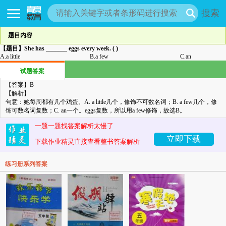
搜索
题目内容
【题目】
She has _______ eggs every week. ( )
A.
a little
B.
a few
C.
an
试题答案
【答案】
B
【解析】
句意：她每周都有几个鸡蛋。
A. a little
几个，修饰不可数名词；
B. a few
几个，修
饰可数名词复数；
C. an
一个。
eggs
复数，所以用
a few
修饰，故选
B
。
一题一题找答案解析太慢了
立即下载
下载作业精灵直接查看整书答案解析
练习册系列答案