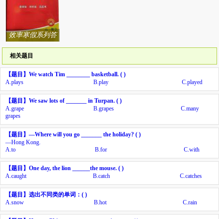
效率寒假系列答
案
相关题目
【题目】
We watch Tim ________ basketball. ( )
A.
plays
B.
play
C.
played
【题目】
We saw lots of _______ in Turpan. ( )
A.
grape
B.
grapes
C.
many
grapes
【题目】
—
Where will you go _______ the holiday? ( )
—
Hong Kong.
A.
to
B.
for
C.
with
【题目】
One day, the lion ______the mouse. ( )
A.
caught
B.
catch
C.
catches
【题目】
选出不同类的单词：
( )
A.
snow
B.
hot
C.
rain