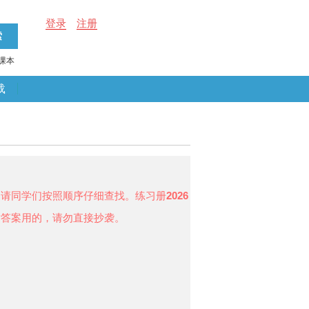
登录
注册
课本
载
，请同学们按照顺序仔细查找。练习册
2026
对答案用的，请勿直接抄袭。