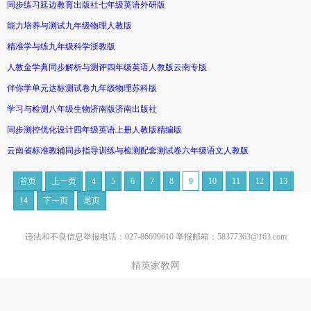
同步练习延边教育出版社七年级英语外研版
能力培养与测试九年级物理人教版
精准学与练九年级科学浙教版
人教金学典同步解析与测评四年级英语人教版云南专版
伴你学单元达标测试卷九年级物理苏科版
学习与检测八年级生物济南版济南出版社
同步测控优化设计四年级英语上册人教版精编版
云南省标准教辅同步指导训练与检测配套测试卷六年级语文人教版
首页
上一页
4
5
6
7
8
9
10
11
12
13
14
下一页
尾页
违法和不良信息举报电话：027-86699610 举报邮箱：58377363@163.com
精英家教网