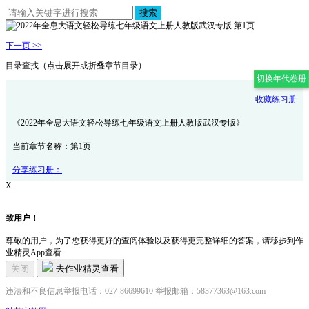
搜索
下一页 >>
目录查找（点击展开或折叠章节目录）
切换年代卷册
收藏练习册
《2022年全息大语文轻松导练七年级语文上册人教版武汉专版》
当前章节名称：第1页
分享练习册：
X
致用户！
尊敬的用户，为了您获得更好的查阅体验以及获得更完整详细的答案，请移步到作
业精灵App查看
关闭
去作业精灵查看
违法和不良信息举报电话：027-86699610 举报邮箱：58377363@163.com