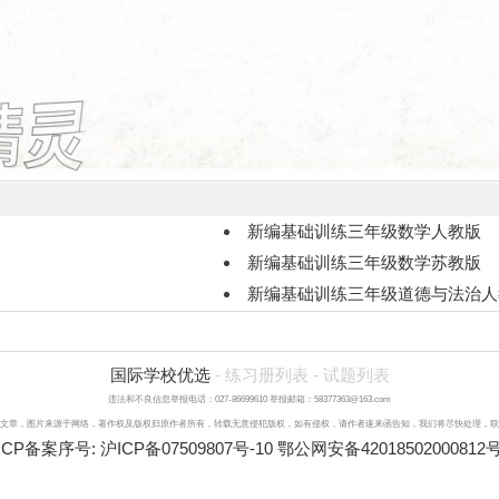
新编基础训练三年级数学人教版
新编基础训练三年级数学苏教版
新编基础训练三年级道德与法治人
国际学校优选
-
练习册列表
-
试题列表
违法和不良信息举报电话：027-86699610 举报邮箱：58377363@163.com
文章，图片来源于网络，著作权及版权归原作者所有，转载无意侵犯版权，如有侵权，请作者速来函告知，我们将尽快处理，联系qq：3
ICP备案序号:
沪ICP备07509807号-10
鄂公网安备42018502000812