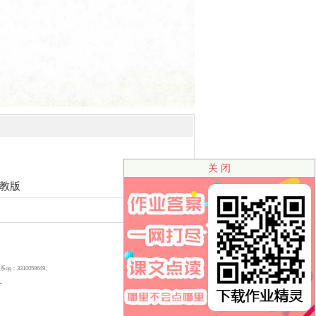
关 闭
教版
310059649。
号