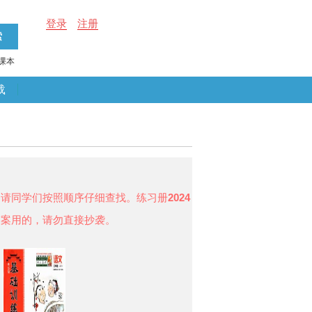
登录
注册
课本
载
，请同学们按照顺序仔细查找。练习册
2024
答案用的，请勿直接抄袭。