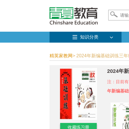
知识分类
精英家教网
> 2024年新编基础训练三
2024
注：目前有
年新编基础
收藏练习册