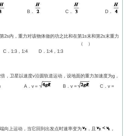
B．
C．
D．
第2s内，重力对该物体做的功之比和在第1s末和第2s末重力
之比分别为 （ ）
．1:3，1:4 D．1:4，1:3
2倍，卫星以速度
v
沿圆轨道运动，设地面的重力加速度为
g
，
 A．
v
＝
B．
v
=
C．
v
=
端向上运动，当它回到出发点时速率变为
，且
，