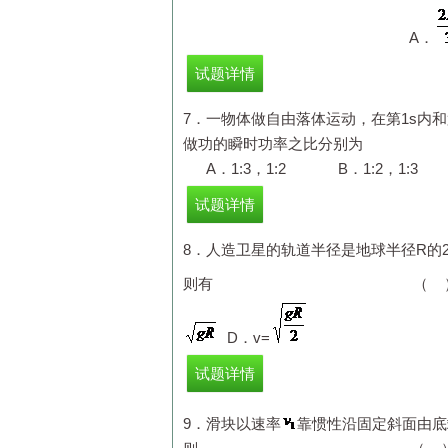
A．
试题详情
7．一物体做自由落体运动，在第1s内和
做功的瞬时功率
A．1:3，1:2 B．1:2，1:
3
C
试题详情
8．人造卫星的轨道半径是地球半径
R
的
则有 （ ）
D．
v
=
试题详情
9．滑块以速率
靠惯性沿固定斜面由底