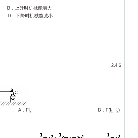
）
．上升时机械能增大
．下降时机械能减小
2.4.6
Fl
B．F(l
+l
)
2
1
2