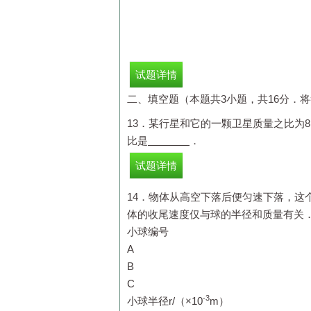
试题详情
二、填空题（本题共3小题，共16分．
13．某行星和它的一颗卫星质量之比为8
比是
．
试题详情
14．物体从高空下落后便匀速下落，这
体的收尾速度仅与球的半径和质量有关
小球编号
A
B
C
-3
小球半径r/（×10
m
）