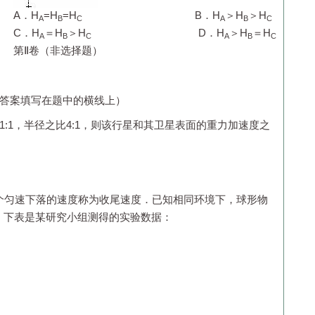
A．
H
=
H
=
H
B．
H
＞
H
＞
H
A
B
C
A
B
C
C．
H
＝
H
＞
H
D．
H
＞
H
＝
H
A
B
C
A
B
C
第Ⅱ卷（非选择题）
将答案填写在题中的横线上）
1:1，半径之比4:1，则该行星和其卫星表面的重力加速度之
个匀速下落的速度称为收尾速度．已知相同环境下，球形物
．下表是某研究小组测得的实验数据：