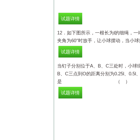
试题详情
12．如下图所示，一根长为
l
的细绳，一
夹角为60°时放手，让小球摆动，当小球
试题详情
当钉子分别位于
A
、
B
、
C
三处时，小球
B
、
C
三点到
O
的距离分别为
0.25
l
、
0.5
l
是 （ ）
试题详情