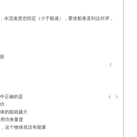
河，水流速度也恒定（小于船速），要使船垂直到达对岸，
值
（
能的下列说法中正确的是 （ ）
能就是功
体的能就越大
可用功来量度
，这个物体就没有能量