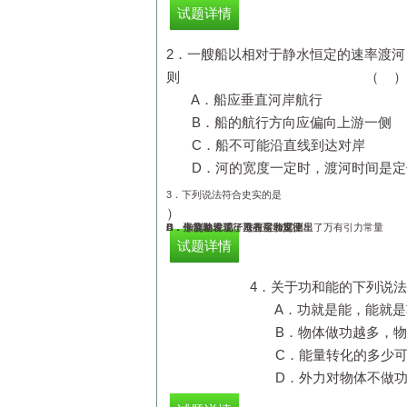
试题详情
2．一艘船以相对于静水恒定的速率渡
则 （ ）
A．船应垂直河岸航行
B．船的航行方向应偏向上游一侧
C．船不可能沿直线到达对岸
D．河的宽度一定时，渡河时间是定
3
．下列说法符合史实的是
）
A
B
C
D
．牛顿发现了行星的运动规律
．开普勒发现了万有引力定律
．伽利略发现了海王星和冥王星
．卡文迪许第一次在实验室测出了万有引力常量
试题详情
4．关于功和
A．功就是能，
B．物体做功越多，物
C．能量转化的多少
D．外力对物体不做功