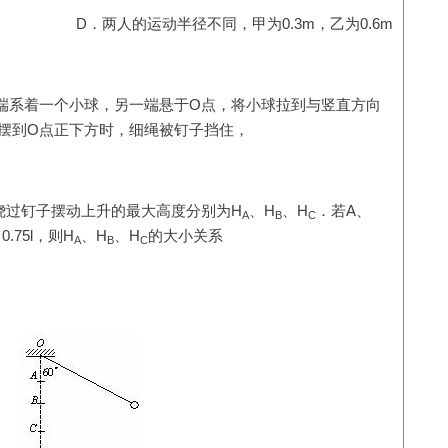
D．两人的运动半径不同，甲为
0.3m
，乙为
0.6m
端系着一个小球，另一端悬于
O
点，将小球拉到与竖直方向
摆到
O
点正下方时，细绳被钉子挡住，
绕过钉子摆动上升的最大高度分别为
H
、
H
、
H
．若
A
、
A
B
C
、
0.75
l
，则
H
、
H
、
H
的大小关系
A
B
C