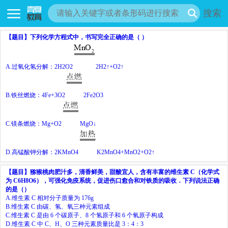
搜索
【题目】
下列化学方程式中，书写完全正确的是（
）
A.
过氧化氢分解：
2H
2
O
2
2H
2
↑+O
2
↑
B.
铁丝燃烧：
4Fe+3O
2
2Fe
2
O
3
C.
镁条燃烧：
Mg+O
2
MgO↓
D.
高锰酸钾分解：
2KMnO
4
K
2
MnO
4
+MnO
2
+O
2
↑
【题目】
猕猴桃肉肥汁多，清香鲜美，甜酸宜人，含有丰富的维生素
C
（化学式
为
C
6
H
8
O
6
），可强化免疫系统，促进伤口愈合和对铁质的吸收．下列说法正确
的是（）
A.
维生素
C
相对分子质量为
176g
B.
维生素
C
由碳、氢、氧三种元素组成
C.
维生素
C
是由
6
个碳原子、
8
个氢原子和
6
个氧原子构成
D.
维生素
C
中
C
、
H
、
O
三种元素质量比是
3
：
4
：
3