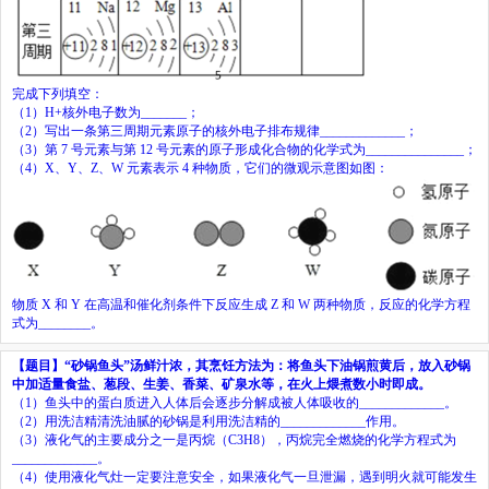
完成下列填空：
（
1
）
H
+
核外电子数为
_______
；
（
2
）写出一条第三周期元素原子的核外电子排布规律
_____________
；
（
3
）第
7
号元素与第
12
号元素的原子形成化合物的化学式为
_______________
；
（
4
）
X
、
Y
、
Z
、
W
元素表示
4
种物质，它们的微观示意图如图：
物质
X
和
Y
在高温和催化剂条件下反应生成
Z
和
W
两种物质，反应的化学方程
式为
________
。
【题目】
“
砂锅鱼头
”
汤鲜汁浓，其烹饪方法为：将鱼头下油锅煎黄后，放入砂锅
中加适量食盐、葱段、生姜、香菜、矿泉水等，在火上煨煮数小时即成。
（
1
）鱼头中的蛋白质进入人体后会逐步分解成被人体吸收的
_____________
。
（
2
）用洗洁精清洗油腻的砂锅是利用洗洁精的
_____________
作用。
（
3
）液化气的主要成分之一是丙烷（
C
3
H
8
），丙烷完全燃烧的化学方程式为
_____________
。
（
4
）使用液化气灶一定要注意安全，如果液化气一旦泄漏，遇到明火就可能发生