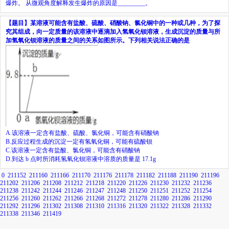
爆炸。
从微观角度解释发生爆炸的原因是
_________
。
【题目】
某溶液可能含有盐酸、硫酸、硝酸钠、氯化铜中的一种或几种，为了探
究其组成，向一定质量的该溶液中逐滴加入氢氧化钡溶液，生成沉淀的质量与所
加氢氧化钡溶液的质量之间的关系如图所示。下列相关说法正确的是
A.
该溶液一定含有盐酸、硫酸、氯化铜，可能含有硝酸钠
B.
反应过程生成的沉淀一定有氢氧化铜，可能有硫酸钡
C.
该溶液一定含有盐酸、氯化铜，可能含有硝酸钠
D.
到达
b
点时所消耗氢氧化钡溶液中溶质的质量是
17.1g
0
211152
211160
211166
211170
211176
211178
211182
211188
211190
211196
211202
211206
211208
211212
211218
211220
211226
211230
211232
211236
211238
211242
211244
211246
211247
211248
211250
211251
211252
211254
211256
211260
211262
211266
211268
211272
211278
211280
211286
211290
211292
211296
211302
211308
211310
211316
211320
211322
211328
211332
211338
211346
211419