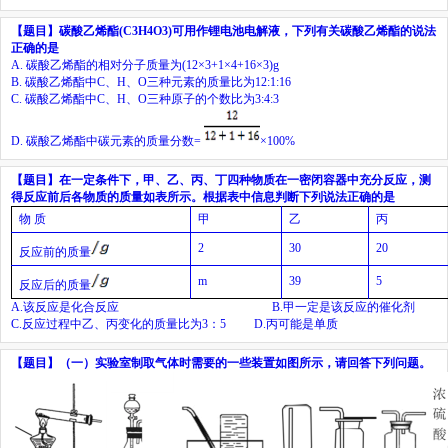
【题目】
碳酸乙烯酯
(C
3
H
4
O
3
)
可用作锂电池电解液，下列有关碳酸乙烯酯的说法
正确的是
A.
碳酸乙烯酯的相对分子质量为
(12×3+1×4+16×3)g
B.
碳酸乙烯酯中
C、H、O
三种元素的质量比为
12:1:16
C.
碳酸乙烯酯中
C、H、O
三种原子的个数比为
3:4:3
D.
碳酸乙烯酯中碳元素的质量分数
=
×100%
【题目】
在一定条件下，甲、乙、丙、丁四种物质在一密闭容器中充分反应，测
得反应前后各物质的质量如表所示。根据表中信息判断下列说法正确的是
物
质
甲
乙
丙
2
30
20
反应前的质量
m
39
5
反应后的质量
A.
该反应是化合反应
B.
甲一定是该反应的催化剂
C.
反应过程中乙、丙变化的质量比为
3
：
5
D.
丙可能是单质
【题目】
（一）实验室制取气体时需要的一些装置如图所示，请回答下列问题。