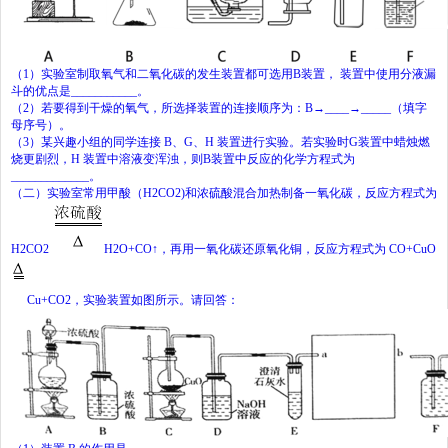
（
1
）实验室制取氧气和二氧化碳的发生装置都可选用
B
装置，
装置中使用分液漏
斗的优点是
___________
。
（
2
）若要得到干燥的氧气，所选择装置的连接顺序为：
B→
____
→
_____
（填字
母序号）。
（
3
）某兴趣小组的同学连接
B
、
G
、
H
装置进行实验。若实验时
G
装置中蜡烛燃
烧更剧烈，
H
装置中溶液变浑浊，则
B
装置中反应的化学方程式为
_____________
。
（二）实验室常用甲酸（
H
2
CO
2
)
和浓硫酸混合加热制备一氧化碳，反应方程式为
H
2
CO
2
H
2
O+CO↑
，再用一氧化碳还原氧化铜，反应方程式为
CO+CuO
Cu+CO
2
，实验装置如图所示。请回答：