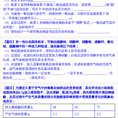
（
1
）装置
B
的作用是
_____________
。
（
2
）装置
E
是用来检验装置
D
吸收二氧化碳是否完全，该装置
_________
(
填
“
能
”
或
“
不能
”)
达到目的；写出
D
中的化学反应方程式：
__________
。
（
3
）为避免一氧化碳污染空气，回收利用一氧化碳，方框中应连接装置
F
和
G
，导管接口的顺序为
a→
_________
→
_______
→e
。
（
4
）反应过程中，装置
C
的烧瓶内氧化铜粉末处于
“
沸腾
”
状态（一氧化碳气流冲
击所致），这样有利于
_______________
。
（
5
）请你设计一个探究氧化铜是否反应完全的实验：
____________________
。
【题目】
有一包白色固体粉末，可能由硫酸钠、硝酸钾、硝酸铵、碳酸钙、氯化
钡、硫酸铜中的一种或几种组成，做实验得以下结果：
（
1
）将此固体粉末加到水中，得到白色沉淀和上层无色清液；
（
2
）过滤后，在滤出的白色沉淀里加入稀硝酸，白色沉淀部分溶解并有无色气体
生成，该气体能使澄清石灰水变浑浊；
（
3
）在滤液中，加入适量的氢氧化钠溶液并加热，生成有刺激性气味的无色气
体，该气体能使湿润的红色石蕊试纸变蓝。
由此实验推断：该粉末中一定含有
________
；
一定不含有
_______________
；可
能含有
________
。（填化学式）
【题目】
为测定久置于空气中的氢氧化钠样品的变质程度，某化学活动小组称取
该固体样品
6.5g
放入锥形瓶中，加水溶解，配成
50g
溶液，再向锥形瓶中滴加稀硫
酸，反应过程中产生气体质量的部分实验数据和锥形瓶中溶液质量变化的图象如
表所示：
加入稀硫酸的质量
/g
40
65
75
产生气体的质量
/g
1.1
2.2
2.2