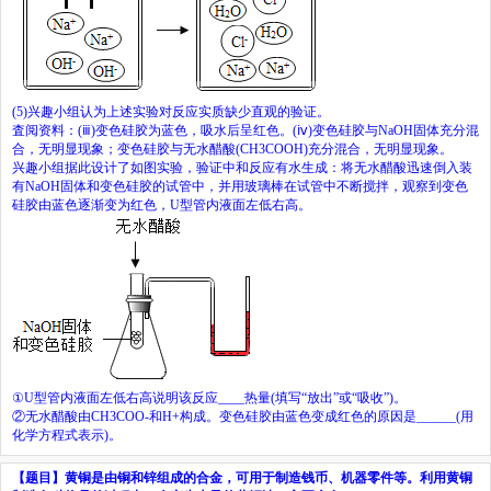
(5)
兴趣小组认为上述实验对反应实质缺少直观的验证。
査阅资料：
(
ⅲ
)
变色硅胶为蓝色，吸水后呈红色。
(
ⅳ
)
变色硅胶与
NaOH
固体充分混
合，无明显现象；变色硅胶与无水醋酸
(CH
3
COOH)
充分混合，无明显现象。
兴趣小组据此设计了如图实验，验证中和反应有水生成：将无水醋酸迅速倒入装
有
NaOH
固体和变色硅胶的试管中，并用玻璃棒在试管中不断搅拌，观察到变色
硅胶由蓝色逐渐变为红色，
U
型管内液面左低右高。
①
U
型管内液面左低右高说明该反应
____
热量
(
填写
“
放出
”
或
“
吸收
”)
。
②无水醋酸由
CH
3
COO
-
和
H
+
构成。变色硅胶由蓝色变成红色的原因是
______
(
用
化学方程式表示
)
。
【题目】
黄铜是由铜和锌组成的合金，可用于制造钱币、机器零件等。利用黄铜