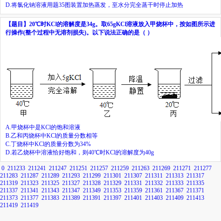
D.
将氯化钠溶液用题
35
图装置加热蒸发，至水分完全蒸干时停止加热
【题目】
20
℃时
KCl
的溶解度是
34g
。取
65gKCl
溶液放入甲烧杯中，按如图所示进
行操作
(
整个过程中无溶剂损失
)
。以下说法正确的是（
）
A.
甲烧杯中是
KCl
的饱和溶液
B.
乙和丙烧杯中
KCl
的质量分数相等
C.
丁烧杯中
KCl
的质量分数为
34%
D.
若乙烧杯中溶液恰好饱和，则
40
℃时
KCl
的溶解度为
40g
0
211233
211241
211247
211251
211257
211259
211263
211269
211271
211277
211283
211287
211289
211293
211299
211301
211307
211311
211313
211317
211319
211323
211325
211327
211328
211329
211331
211332
211333
211335
211337
211341
211343
211347
211349
211353
211359
211361
211367
211371
211373
211377
211383
211389
211391
211397
211401
211403
211409
211413
211419
211419