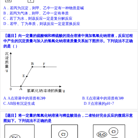
A
．
若丙为沉淀，则甲、乙中一定有一种物质是碱
B
．
若丙为气体，则甲、乙中一定有单质
C
．
若丁为水，则该反应一定是复分解反应
D
．
若甲、丁为单质，则该反应一定是置换反应
【题目】
向一定量的硫酸铜和稀硫酸的混合溶液中滴加氢氧化钠溶液，反应过程
中产生的沉淀质量与加入的氢氧化钠溶液质量关系如下图所示。下列说法不正确
的是（
）
A.
A
点溶液中的溶质有
2
种
B.
E
点溶液中的溶质有
3
种
C.
AB
段有沉淀生成
D.
F
点溶液的
pH>7
【题目】
将一定量的氢氧化钠溶液与稀盐酸混合，二者恰好完全反应的微观示意
图如下。下列说法不正确的是