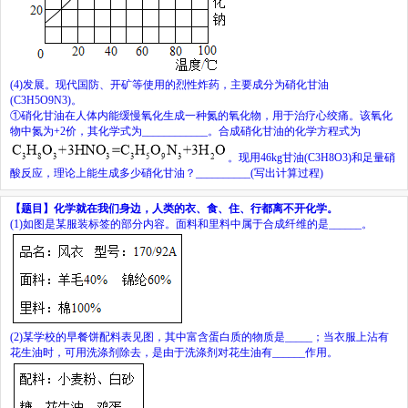
(4)
发展。现代国防、开矿等使用的烈性炸药，主要成分为硝化甘油
(C
3
H
5
O
9
N
3
)
。
①硝化甘油在人体内能缓慢氧化生成一种氮的氧化物，用于治疗心绞痛。该氧化
物中氮为
+2
价，其化学式为
____________
。合成硝化甘油的化学方程式为
。现用
46kg
甘油
(C
3
H
8
O
3
)
和足量硝
酸反应，理论上能生成多少硝化甘油？
__________
(
写出计算过程
)
【题目】
化学就在我们身边，人类的衣、食、住、行都离不开化学。
(1)
如图是某服装标签的部分内容。面料和里料中属于合成纤维的是
______
。
(2)
某学校的早餐饼配料表见图，其中富含蛋白质的物质是
_____
；当衣服上沾有
花生油时，可用洗涤剂除去，是由于洗涤剂对花生油有
______
作用。