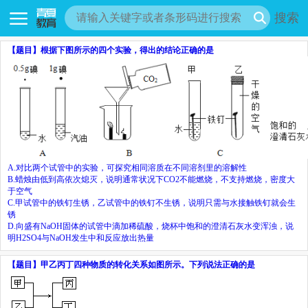
搜索
【题目】
根据下图所示的四个实验，得出的结论正确的是
A.
对比两个试管中的实验，可探究相同溶质在不同溶剂里的溶解性
B.
蜡烛由低到高依次熄灭，说明通常状况下
CO
2
不能燃烧，不支持燃烧，密度大
于空气
C.
甲试管中的铁钉生锈，乙试管中的铁钉不生锈，说明只需与水接触铁钉就会生
锈
D.
向盛有
NaOH
固体的试管中滴加稀硫酸，烧杯中饱和的澄清石灰水变浑浊，说
明
H
2
SO
4
与
NaOH
发生中和反应放出热量
【题目】
甲乙丙丁四种物质的转化关系如图所示。下列说法正确的是