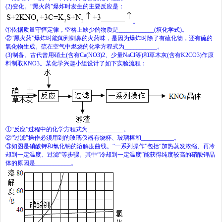
(2)
变化。
“
黑火药
”
爆炸时发生的主要反应是：
。
①依据质量守恒定律，空格上缺少的物质是
____________
(
填化学式
)
。
②
“
黑火药
”
爆炸时能闻到刺鼻的火药味，是因为爆炸时除了有硫化物，还有硫的
氧化物生成。硫在空气中燃烧的化学方程式为
___________
。
(3)
制备。古代曾用硝土
(
含有
Ca(NO
3
)
2
、少量
NaCl
等
)
和草木灰
(
含有
K
2
CO
3
)
作原
料制取
KNO
3
。某化学兴趣小组设计了如下实验流程：
①
“
反应
”
过程中的化学方程式为
____________
。
②
“
过滤
”
操作必须用到的玻璃仪器有烧杯、玻璃棒和
___________
。
③如图是硝酸钾和氯化钠的溶解度曲线。
“
一系列操作
”
包括
“
加热蒸发浓缩、再冷
却到一定温度、过滤
”
等步骤。其中
“
冷却到一定温度
”
能获得纯度较高的硝酸钾晶
体的原因是
____________
。