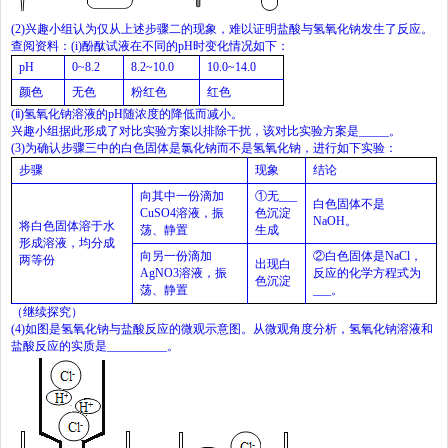
(2)
兴趣小组认为仅从上述步骤二的现象，难以证明盐酸与氢氧化钠发生了反应。
查阅资料：
(i)
酚酞试液在不同的
pH
时变化情况如下：
pH
0~8.2
8.2~10.0
10.0~14.0
颜色
无色
粉红色
红色
(
ⅱ
)
氢氧化钠溶液的
pH
随浓度的降低而减小。
兴趣小组据此形成了对比实验方案以排除干扰，该对比实验方案是
_____
。
(
3
)
为确认步骤三中的白色固体是氯化钠而不是氢氧化钠，进行如下实验：
步骤
现象
结论
向其中一份滴加
①无
___
白色固体不是
CuSO
4
溶液，振
色沉淀
NaOH
。
将白色固体溶于水
荡、静置
生成
形成溶液，均分成
向另一份滴加
②白色固体是
NaCl
，
两等份
出现白
AgNO
3
溶液，振
反应的化学方程式为
色沉淀
荡、静置
___
。
（继续探究）
(4)
如图是氢氧化钠与盐酸反应的微观示意图。从微观角度分析，氢氧化钠溶液和
盐酸反应的实质是
__________
。