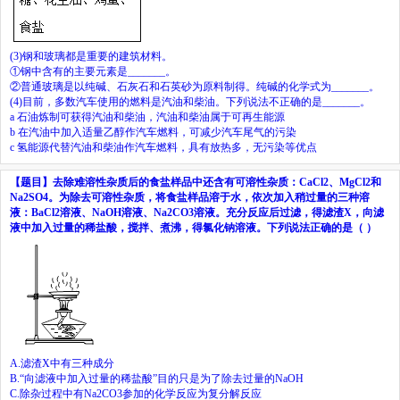
(3)
钢和玻璃都是重要的建筑材料。
①钢中含有的主要元素是
_______
。
②普通玻璃是以纯碱、石灰石和石英砂为原料制得。纯碱的化学式为
_______
。
(4)
目前，多数汽车使用的燃料是汽油和柴油。下列说法不正确的是
_______
。
a
石油炼制可获得汽油和柴油，汽油和柴油属于可再生能源
b
在汽油中加入适量乙醇作汽车燃料，可减少汽车尾气的污染
c
氢能源代替汽油和柴油作汽车燃料，具有放热多，无污染等优点
【题目】
去除难溶性杂质后的食盐样品中还含有可溶性杂质：
CaCl
2
、
MgCl
2
和
Na
2
SO
4
。为除去可溶性杂质，将食盐样品溶于水，依次加入稍过量的三种溶
液：
BaCl
2
溶液、
NaOH
溶液、
Na
2
CO
3
溶液。充分反应后过滤，得滤渣
X
，向滤
液中加入过量的稀盐酸，搅拌、煮沸，得氯化钠溶液。下列说法正确的是（
）
A.
滤渣
X
中有三种成分
B.
“
向滤液中加入过量的稀盐酸
”
目的只是为了除去过量的
NaOH
C.
除杂过程中有
Na
2
CO
3
参加的化学反应为复分解反应