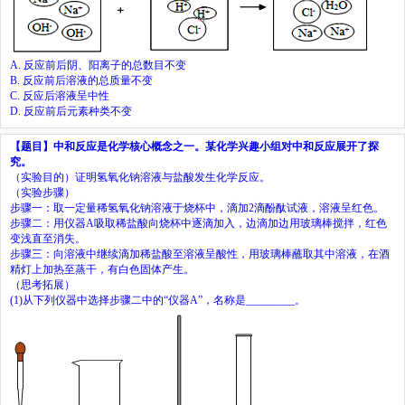
A.
反应前后阴、阳离子的总数目不变
B.
反应前后溶液的总质量不变
C.
反应后溶液呈中性
D.
反应前后元素种类不变
【题目】
中和反应是化学核心概念之一。某化学兴趣小组对中和反应展开了探
究。
（实验目的）证明氢氧化钠溶液与盐酸发生化学反应。
（实验步骤）
步骤一：取一定量稀氢氧化钠溶液于烧杯中，滴加
2
滴酚酞试液，溶液呈红色。
步骤二：用仪器
A
吸取稀盐酸向烧杯中逐滴加入，边滴加边用玻璃棒搅拌，红色
变浅直至消失。
步骤三：向溶液中继续滴加稀盐酸至溶液呈酸性，用玻璃棒蘸取其中溶液，在酒
精灯上加热至蒸干，有白色固体产生。
（思考拓展）
(1)
从下列仪器中选择步骤二中的
“
仪器
A”
，名称是
_________
。