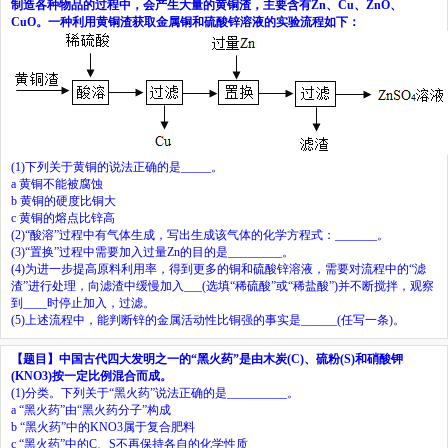
制造各种物品的过程中，会产生大量的黄铜渣，主要含有
Zn
、
Cu
、
ZnO
、
CuO
。一种利用黄铜渣获取金属铜和硫酸锌溶液的实验流程如下：
(1)
下列关于黄铜的说法正确的是
_____
。
a
黄铜不能被腐蚀
b
黄铜的硬度比铜大
c
黄铜的熔点比锌高
(2)“
酸溶
”
过程中有气体生成，写出生成该气体的化学方程式：
_______
。
(3)“
置换
”
过程中需要加入过量
Zn
的目的是
_________
。
(4)
为进一步提高原料利用率，得到更多的铜和硫酸锌溶液，需要对流程中的
“
滤
渣
”
进行处理，向滤渣中缓慢加入
___
(
选填
“
稀硫酸
”
或
“
稀盐酸
”)
并不断搅拌，观察
到
____
时停止加入，过滤。
(5)
上述流程中，能判断锌的金属活动性比铜强的事实是
______
(
任写一条
)
。
【题目】
中国古代四大发明之一的
“
黑火药
”
是由木炭
(C)
、硫粉
(S)
和硝酸钾
(KNO
3
)
按一定比例混合而成。
(1)
分类。下列关于
“
黑火药
”
说法正确的是
__________
。
a “
黑火药
”
由
“
黑火药分子
”
构成
b “
黑火药
”
中的
KNO
3
属于复合肥料
c “
黑火药
”
中的
C
、
S
不再保持各自的化学性质