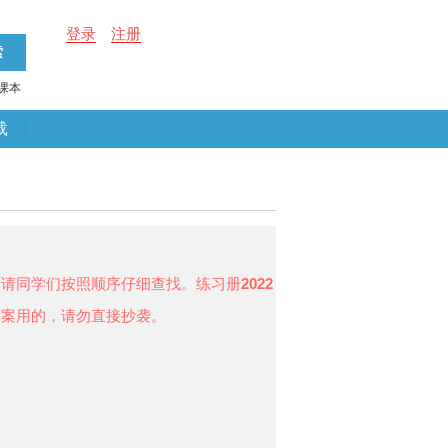
登录
注册
课本
载
，请同学们按照顺序仔细查找。练习册
2022
答案用的，请勿直接抄袭。