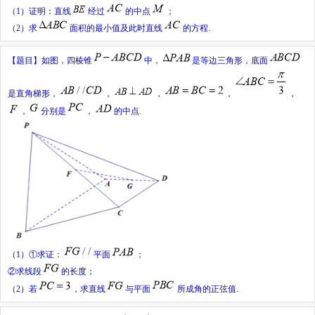
（
1
）证明：直线
经过
的中点
；
（
2
）求
面积的最小值及此时直线
的方程
.
【题目】
如图，四棱锥
中，
是等边三角形，底面
是直角梯形，
，
，
，
，
，
分别是
，
的中点
.
（
1
）①求证：
平面
；
②求线段
的长度；
（
2
）若
，求直线
与平面
所成角的正弦值
.