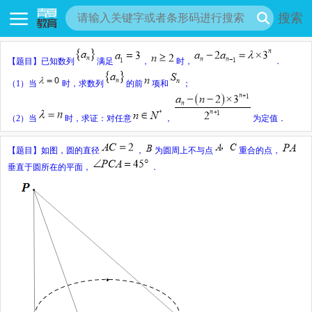
搜索
【题目】
已知数列
满足
，
时，
．
（
1
）当
时，求数列
的前
项和
；
（
2
）当
时，求证：对任意
，
为定值．
【题目】
如图，圆的直径
，
为圆周上不与点
重合的点，
垂直于圆所在的平面，
．