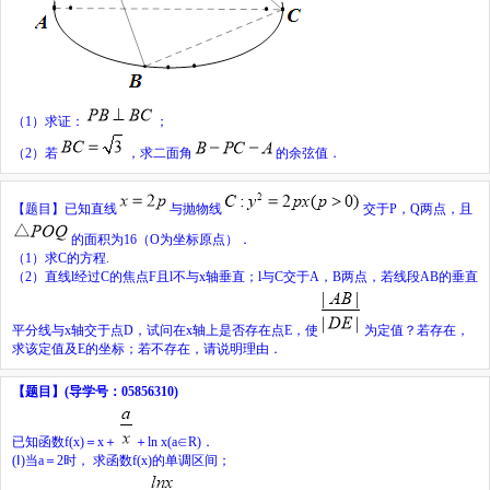
（
1
）求证：
；
（
2
）若
，求二面角
的余弦值．
【题目】
已知直线
与抛物线
交于
P
，
Q
两点，且
的面积为
16
（
O
为坐标原点）．
（
1
）求
C
的方程
.
（
2
）直线
l
经过
C
的焦点
F
且
l
不与
x
轴垂直；
l
与
C
交于
A
，
B
两点，若线段
AB
的垂直
平分线与
x
轴交于点
D
，试问在
x
轴上是否存在点
E
，使
为定值？若存在，
求该定值及
E
的坐标；若不存在，请说明理由．
【题目】
(导学号：05856310)
已知函数
f
(
x
)＝
x
＋
＋ln
x
(
a
∈R)．
(Ⅰ)当
a
＝2时， 求函数
f
(
x
)的单调区间；