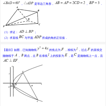
，
是等边三角形，
，
．
（
1
）求证：
；
（
2
）求直线
与平面
所成的角的正弦值．
【题目】
如图，已知抛物线
的焦点为
，准线为
，过点
的直线交
抛物线于
，
两点，点
在准线
上的投影为
，若
是抛物线上一点，且
.