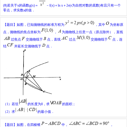
(Ⅱ)若关于
x
的函数
g
(
x
)＝
－
f
(
x
)＋ln
x
＋2e(e为自然对数的底数)有且只有一个
零点，求实数
a
的值．
【题目】
如图，已知抛物线的标准方程为
，其中
为坐标原
点，抛物线的焦点坐标为
，
为抛物线上任意一点（原点除外），直线
过焦点
交抛物线于
点，直线
过点
交抛物线于
点，连
结
并延长交抛物线于
点．
（
1
）若弦
的长度为
8
，求
的面积；
（
2
）求
的最小值．
【题目】
如图，在四棱锥
中，
，