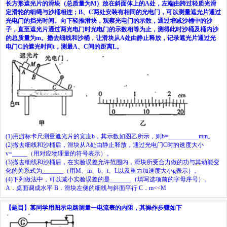
长方形遮光片的滑块（总质量为
M
）放在斜面体上的
A
处，左端由跨过轻质光滑
定滑轮的细绳与沙桶相连；
B
、
C
两处安装有相同的光电门，可以测量遮光片通过
光电门的挡光时间。向下轻推滑块，观察光电门的示数，通过增减沙桶中的沙
子，直至遮光片通过两光电门时光电门的示数相等为止，测得此时沙桶及桶内沙
的总质量为
m
。撤去细线和沙桶，让滑块从
A
处由静止释放，记录遮光片通过光
电门
C
的遮光时间
t
，测最
A
、
C
间的距离
L
。
(1)
用游标卡尺测量遮光片的宽度
b
，其示数如图乙所示，则
b
=
__________
mm
。
(2)
撤去细线和沙桶后，滑块从
A
处由静止释放，通过光电门
C
时的速度大小
v
=
_____
（用对应物理量的符号表示）。
(3)
撤去细线和沙桶后，在实验误差允许范围内，滑块所受合力做的功与其动能变
化的关系式为
_______
（用
M
、
m
、
b
、
t
、
L
以及重力加速度大小
g
表示）。
(4)
下列做法中，可以减小实验误差的是
_______
（填写选项前的字母序号）。
A
．桌面调成水平
B
．滑块左侧的细线与斜面平行
C
．
m
<<
M
【题目】
某同学用图示电路测量一电流表的内阻，其操作步骤如下