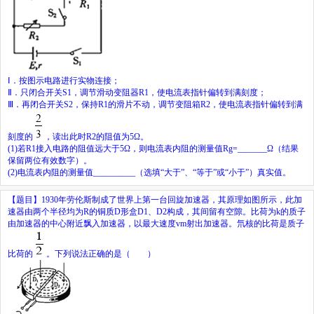
Ⅰ
．按图示电路进行实物连接；
Ⅱ
．只闭合开关
S
1
，调节滑动变阻器
R
1
，使电流表指针偏转到满刻度；
Ⅲ
．再闭合开关
S
2
，保持
R
1
的滑片不动，调节变阻箱
R
2
，使电流表指针偏转到满
刻度的
，读出此时
R
2
的阻值为
5Ω
。
(1)
若
R
1
接入电路的阻值远大于
5Ω
，则电流表内阻的测量值
R
g
=
_______
Ω
（结果
保留两位有效数字）。
(2)
电流表内阻的测量值
__________
（选填“大于”、“等于”或“小于”）真实值。
【题目】
1930
年劳伦斯制成了世界上第一台回旋加速器，其原理如图所示，此加
速器由两个半径均为
R
的铜质
D
形盒
D
1
、
D
2
构成，其间留有空隙。比荷为
k
的质子
由加速器的中心附近飘入加速器，以最大速度
v
m
射出加速器。氘核的比荷是质子
比荷的
。下列说法正确的是（ ）