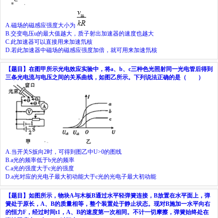
A.
磁场的磁感应强度大小为
B.
交变电压
u
的最大值越大，质子射出加速器的速度也越大
C.
此加速器可以直接用来加速氘核
D.
若此加速器中磁场的磁感应强度加倍，就可用来加速氘核
【题目】
在图甲所示光电效应实验中，将
a
、
b
、
c
三种色光照射同一光电管后得到
三条光电流与电压之间的关系曲线，如图乙所示。下列说法正确的是（ ）
A.
当开关
S
扳向
2
时，可得到图乙中
U
>0
的图线
B.
a
光的频率低于
b
光的频率
C.
a
光的强度大于
c
光的强度
D.
a
光对应的光电子最大初动能大于
c
光的光电子最大初动能
【题目】
如图所示，物块
A
与木板
B
通过水平轻弹簧连接，
B
放置在水平面上，弹
簧处于原长，
A
、
B
的质量相等，整个装置处于静止状态。现对
B
施加一水平向右
的恒力
F
，经过时间
t
1
，
A
、
B
的速度第一次相同。不计一切摩擦，弹簧始终处在