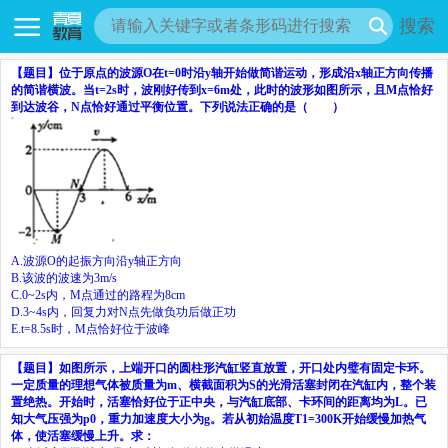
搜索
【题目】
位于原点的波源
O
在
t
=0
时沿
y
轴开始做简谐运动，形成沿
x
轴正方向传播
的简谐横波。当
t
=2s
时，波刚好传到
x
=6m
处，此时的波形如图所示，且
M
点恰好
到达波谷，
N
点恰好通过平衡位置。下列说法正确的是（ ）
A.
波源
O
的起振方向沿
y
轴正方向
B.
该波的波速为
3m/s
C.
0~2s
内，
M
点通过的路程为
8cm
D.
3~4s
内，回复力对
N
点先做负功后做正功
E.
t
=8.5s
时，
M
点恰好位于波峰
【题目】
如图所示，上端开口的圆柱形汽缸竖直放置，开口处内璧有固定卡环。
一定质量的理想气体被质量为
m
、横截面积为
S
的光滑活塞封闭在汽缸内，整个装
置绝热。开始时，活塞恰好位于正中央，与汽缸底部、卡环间的距离均为
L
。已
知大气压强为
p
0
，重力加速度大小为
g
。若从初始温度
T
1
=300K
开始缓慢加热气
体，使活塞缓慢上升。求：