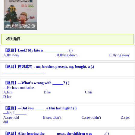
新课堂假期生活
寒假用书北京教
相关题目
育出版社系列答
案
【题目】
Look! My kite is _____________. ( )
A.
fly away
B.
flying down
C.
flying away
【题目】
连词成句：
me, brother, present, my, bought, a (.)
_______________________
【题目】
—
What’s wrong with ______? ( )
—
He has a toothache.
A.
him
B.
he
C.
his
D.
her
【题目】
—
Did you ______ a film last night? ( )
—
No, I ______.
A.
saw; did
B.
see; didn’t
C.
saw; didn’t
D.
see;
did
【题目】
After hearing the ______ news, the children was ______. ( )