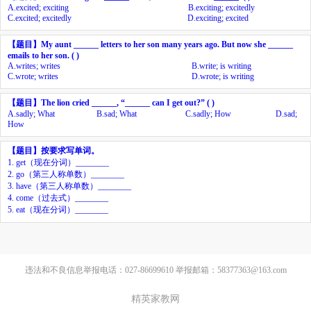
A.
excited; exciting
B.
exciting; excitedly
C.
excited; excitedly
D.
exciting; excited
【题目】
My aunt ______ letters to her son many years ago. But now she ______
emails to her son. ( )
A.
writes; writes
B.
write; is writing
C.
wrote; writes
D.
wrote; is writing
【题目】
The lion cried ______, “______ can I get out?” ( )
A.
sadly; What
B.
sad; What
C.
sadly; How
D.
sad;
How
【题目】
按要求写单词。
1. get
（现在分词）
________
2. go
（第三人称单数）
________
3. have
（第三人称单数）
________
4. come
（过去式）
________
5. eat
（现在分词）
________
违法和不良信息举报电话：027-86699610 举报邮箱：58377363@163.com
精英家教网