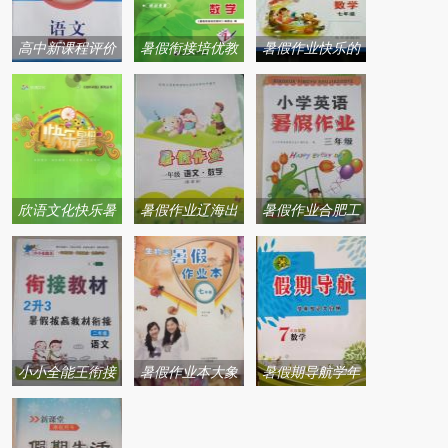
高中新课程评价
暑假衔接培优教
暑假作业快乐的
与检测暑假作业
材浙江工商大学
假日系列答案
辽宁师范大学出
出版社系列答案
版社系列答案
欣语文化快乐暑
暑假作业辽海出
暑假作业合肥工
假沈阳出版社系
版社系列答案
业大学出版社系
列答案
列答案
小小全能王衔接
暑假作业本大象
暑假期导航学年
教材内蒙古大学
出版社系列答案
知识大归纳系列
出版社系列答案
答案