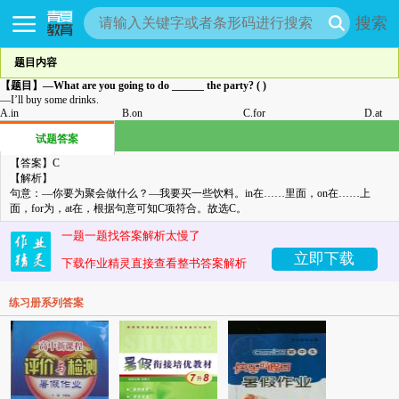
搜索
题目内容
【题目】
—
What are you going to do ______ the party? ( )
—
I’ll buy some drinks.
A.
in
B.
on
C.
for
D.
at
试题答案
【答案】
C
【解析】
句意：—你要为聚会做什么？—我要买一些饮料。
in
在……里面，
on
在……上
面，
for
为，
at
在，根据句意可知
C
项符合。故选
C
。
一题一题找答案解析太慢了
立即下载
下载作业精灵直接查看整书答案解析
练习册系列答案