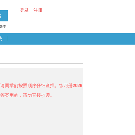
登录
注册
课本
载
，请同学们按照顺序仔细查找。练习册
2026
对答案用的，请勿直接抄袭。