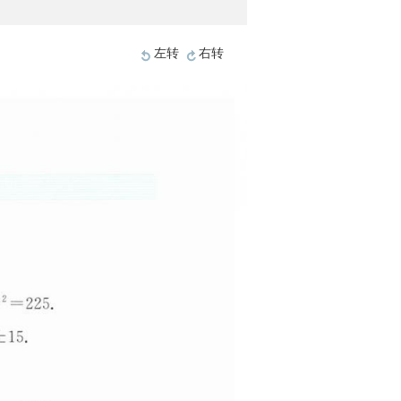
左转
右转