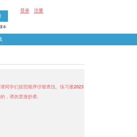
登录
注册
课本
载
，请同学们按照顺序仔细查找。练习册
2023
用的，请勿直接抄袭。