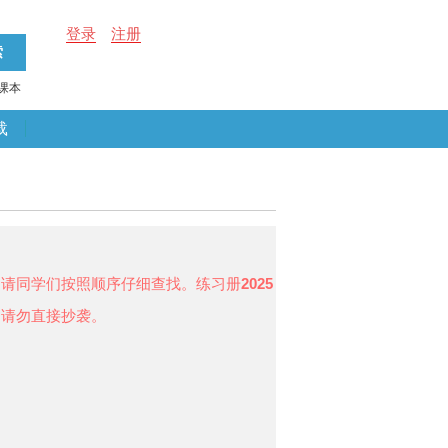
登录
注册
课本
载
，请同学们按照顺序仔细查找。练习册
2025
，请勿直接抄袭。